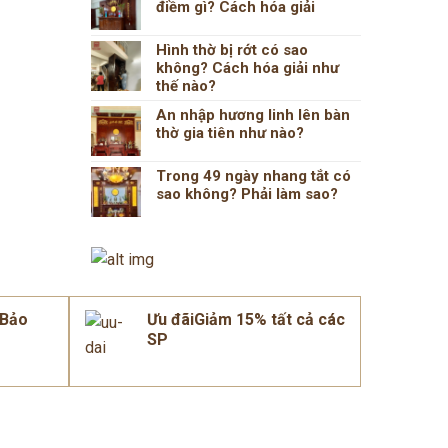
điềm gì? Cách hóa giải
Hình thờ bị rớt có sao
không? Cách hóa giải như
thế nào?
An nhập hương linh lên bàn
thờ gia tiên như nào?
Trong 49 ngày nhang tắt có
sao không? Phải làm sao?
mBảo
Ưu đãiGiảm 15% tất cả các
SP