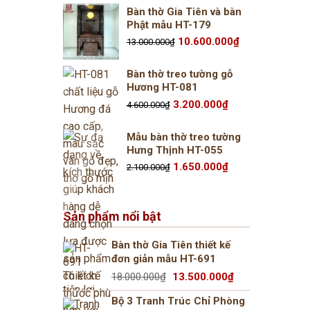
2.500.000₫.
là:
Bàn thờ Gia Tiên và bàn
1.950.000₫.
Phật mẫu HT-179
Giá
Giá
10.600.000
₫
13.000.000
₫
gốc
hiện
là:
tại
13.000.000₫.
là:
Bàn thờ treo tường gỗ
10.600.000₫.
Hương HT-081
Giá
Giá
3.200.000
₫
4.600.000
₫
gốc
hiện
là:
tại
4.600.000₫.
là:
Mẫu bàn thờ treo tường
3.200.000₫.
Hưng Thịnh HT-055
Giá
Giá
1.650.000
₫
2.100.000
₫
gốc
hiện
là:
tại
2.100.000₫.
là:
1.650.000₫.
Sản phẩm nổi bật
Bàn thờ Gia Tiên thiết kế
đơn giản mẫu HT-691
Giá
Giá
18.000.000
₫
13.500.000
₫
gốc
hiện
Bộ 3 Tranh Trúc Chỉ Phòng
là:
tại