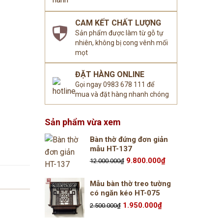
CAM KẾT CHẤT LƯỢNG
Sản phẩm được làm từ gỗ tự
nhiên, không bị cong vênh mối
mọt
ĐẶT HÀNG ONLINE
Gọi ngay 0983 678 111 để
mua và đặt hàng nhanh chóng
Sản phẩm vừa xem
Bàn thờ đứng đơn giản
mẫu HT-137
Giá
Giá
9.800.000
₫
12.000.000
₫
gốc
hiện
là:
tại
12.000.000₫.
là:
Mẫu bàn thờ treo tường
9.800.000₫.
có ngăn kéo HT-075
Giá
Giá
1.950.000
₫
2.500.000
₫
gốc
hiện
là:
tại