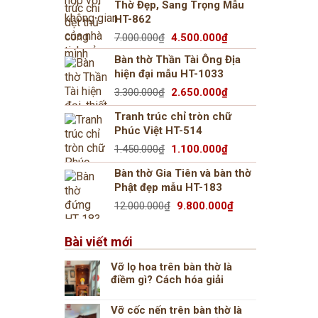
Thờ Đẹp, Sang Trọng Mẫu
18.000.000₫.
là:
HT-862
13.500.000₫.
Giá
Giá
7.000.000
₫
4.500.000
₫
gốc
hiện
Bàn thờ Thần Tài Ông Địa
là:
tại
hiện đại mẫu HT-1033
7.000.000₫.
là:
Giá
Giá
3.300.000
₫
2.650.000
₫
4.500.000₫.
gốc
hiện
Tranh trúc chỉ tròn chữ
là:
tại
Phúc Việt HT-514
3.300.000₫.
là:
Giá
Giá
1.450.000
₫
1.100.000
₫
2.650.000₫.
gốc
hiện
Bàn thờ Gia Tiên và bàn thờ
là:
tại
Phật đẹp mẫu HT-183
1.450.000₫.
là:
Giá
Giá
12.000.000
₫
9.800.000
₫
1.100.000₫.
gốc
hiện
là:
tại
Bài viết mới
12.000.000₫.
là:
9.800.000₫.
Vỡ lọ hoa trên bàn thờ là
điềm gì? Cách hóa giải
Vỡ cốc nến trên bàn thờ là