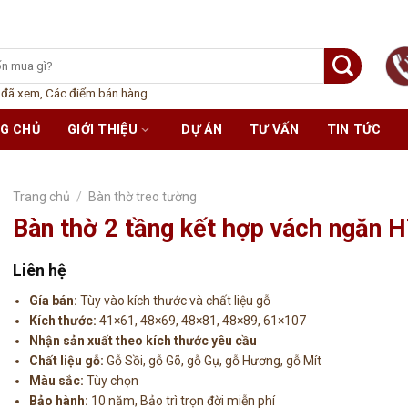
 đã xem
,
Các điểm bán hàng
G CHỦ
GIỚI THIỆU
DỰ ÁN
TƯ VẤN
TIN TỨC
Trang chủ
/
Bàn thờ treo tường
Bàn thờ 2 tầng kết hợp vách ngăn 
Liên hệ
Gía bán:
Tùy vào kích thước và chất liệu gỗ
Kích thước:
41×61, 48×69, 48×81, 48×89, 61×107
Nhận sản xuất theo kích thước yêu cầu
Chất liệu gỗ:
Gỗ Sồi, gỗ Gõ, gỗ Gụ, gỗ Hương, gỗ Mít
Màu sắc:
Tùy chọn
Bảo hành:
10 năm, Bảo trì trọn đời miễn phí