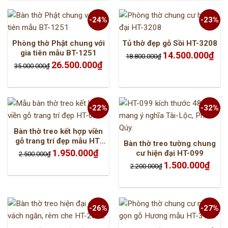
-24%
-23%
Phòng thờ Phật chung với
Tủ thờ đẹp gỗ Sồi HT-3208
gia tiên mẫu BT-1251
Giá
Giá
14.500.000
₫
18.800.000
₫
gốc
hiện
Giá
Giá
26.500.000
₫
là:
tại
35.000.000
₫
gốc
hiện
18.800.000₫.
là:
là:
tại
14.5
35.000.000₫.
là:
26.500.000₫.
-22%
-32%
Bàn thờ treo kết hợp viền
gỗ trang trí đẹp mẫu HT-
Bàn thờ treo tường chung
028
Giá
Giá
1.950.000
₫
cư hiện đại HT-099
2.500.000
₫
gốc
hiện
là:
tại
Giá
Giá
1.500.000
₫
2.200.000
₫
2.500.000₫.
là:
gốc
hiện
1.950.000₫.
là:
tại
2.200.000₫.
là:
1.500.
-26%
-27%