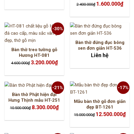
là:
tại
Giá
Giá
1.600.000
₫
2.400.000
₫
39.000.000₫.
là:
gốc
hiện
32.000.000₫.
là:
tại
2.400.000₫.
là:
1.600.
-30%
Bàn thờ đứng đục bông
sen đơn giản HT-536
Bàn thờ treo tường gỗ
Liên hệ
Hương HT-081
Giá
Giá
3.200.000
₫
4.600.000
₫
gốc
hiện
là:
tại
4.600.000₫.
là:
3.200.000₫.
-21%
-17%
Bàn thờ Phật hiện đại
Hưng Thịnh mẫu HT-251
Mẫu bàn thờ gỗ đơn giản
Giá
Giá
8.300.000
₫
đẹp BT-1261
10.500.000
₫
gốc
hiện
Giá
Giá
là:
tại
12.500.000
₫
15.000.000
₫
gốc
hiện
10.500.000₫.
là:
là:
tại
8.300.000₫.
15.000.000₫.
là:
12.5