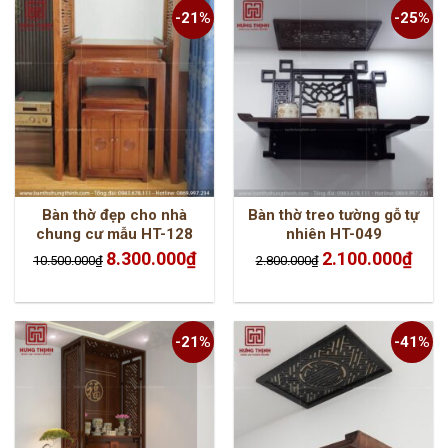
-21%
-25%
Bàn thờ đẹp cho nhà
Bàn thờ treo tường gỗ tự
chung cư mẫu HT-128
nhiên HT-049
Giá
Giá
Giá
Giá
8.300.000
₫
2.100.000
₫
10.500.000
₫
2.800.000
₫
gốc
hiện
gốc
hiện
là:
tại
là:
tại
10.500.000₫.
là:
2.800.000₫.
là:
8.300.000₫.
2.100.
-21%
-41%