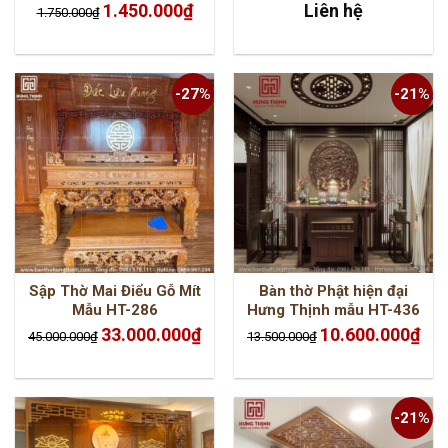
Giá
Giá
1.450.000
₫
Liên hệ
1.750.000
₫
gốc
hiện
là:
tại
1.750.000₫.
là:
1.450.000₫.
-27%
-21%
Sập Thờ Mai Điểu Gỗ Mít
Bàn thờ Phật hiện đại
Mẫu HT-286
Hưng Thịnh mẫu HT-436
Giá
Giá
Giá
Giá
33.000.000
₫
10.600.000
₫
45.000.000
₫
13.500.000
₫
gốc
hiện
gốc
hiện
là:
tại
là:
tại
45.000.000₫.
là:
13.500.000₫.
là:
33.000.000₫.
10.6
-21%