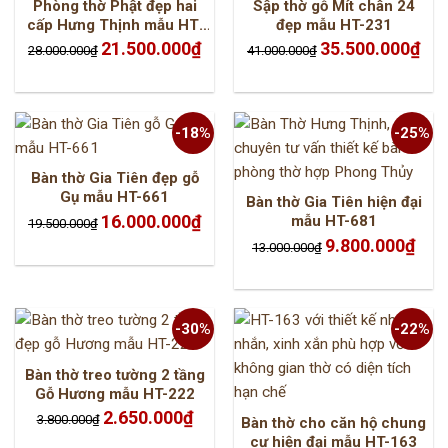
Phòng thờ Phật đẹp hai
Sập thờ gỗ Mít chân 24
cấp Hưng Thịnh mẫu HT-
đẹp mẫu HT-231
483
Giá
Giá
Giá
Giá
21.500.000
₫
35.500.000
₫
28.000.000
₫
41.000.000
₫
gốc
hiện
gốc
hiện
là:
tại
là:
tại
28.000.000₫.
là:
41.000.000₫.
là:
21.500.000₫.
35.5
-18%
-25%
Bàn thờ Gia Tiên đẹp gỗ
Gụ mẫu HT-661
Bàn thờ Gia Tiên hiện đại
Giá
Giá
16.000.000
₫
mẫu HT-681
19.500.000
₫
gốc
hiện
là:
tại
Giá
Giá
9.800.000
₫
13.000.000
₫
19.500.000₫.
là:
gốc
hiện
16.000.000₫.
là:
tại
13.000.000₫.
là:
9.800
-30%
-22%
Bàn thờ treo tường 2 tầng
Gỗ Hương mẫu HT-222
Giá
Giá
2.650.000
₫
3.800.000
₫
Bàn thờ cho căn hộ chung
gốc
hiện
là:
tại
cư hiện đại mẫu HT-163