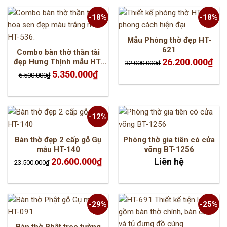
-18%
-18%
Mẫu Phòng thờ đẹp HT-
621
Combo bàn thờ thần tài
Giá
Giá
26.200.000
₫
đẹp Hưng Thịnh mẫu HT-
32.000.000
₫
gốc
hiện
536
Giá
Giá
là:
tại
5.350.000
₫
6.500.000
₫
gốc
hiện
32.000.000₫.
là:
là:
tại
26.2
6.500.000₫.
là:
5.350.000₫.
-12%
Bàn thờ đẹp 2 cấp gỗ Gụ
Phòng thờ gia tiên có cửa
mẫu HT-140
võng BT-1256
Giá
Giá
20.600.000
₫
Liên hệ
23.500.000
₫
gốc
hiện
là:
tại
23.500.000₫.
là:
20.600.000₫.
-29%
-25%