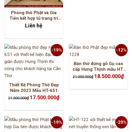
Phòng thờ Phật và Gia
Tiên kết hợp tủ trang trí
HT-3001
Liên hệ
-19%
-12%
Bàn thờ đứng gỗ Gụ cao
cấp Hưng Thịnh mẫu HT-
1228
Giá
Giá
18.500.000
₫
21.000.000
₫
gốc
hiện
là:
tại
Thiết Kế Phòng Thờ Đẹp
21.000.000₫.
là:
18.5
Năm 2023 Mẫu HT-651
Giá
Giá
17.500.000
₫
21.500.000
₫
gốc
hiện
là:
tại
21.500.000₫.
là:
17.500.000₫.
-19%
-20%