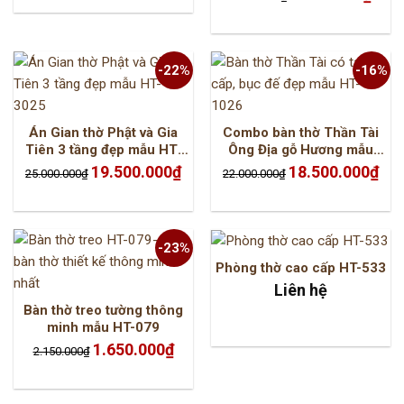
gốc
hiện
là:
tại
2.100.000₫.
là:
1.450.
-22%
-16%
Án Gian thờ Phật và Gia
Combo bàn thờ Thần Tài
Tiên 3 tầng đẹp mẫu HT-
Ông Địa gỗ Hương mẫu
3025
HT-1026
Giá
Giá
Giá
Giá
19.500.000
₫
18.500.000
₫
25.000.000
₫
22.000.000
₫
gốc
hiện
gốc
hiện
là:
tại
là:
tại
25.000.000₫.
là:
22.000.000₫.
là:
19.500.000₫.
18.5
-23%
Phòng thờ cao cấp HT-533
Liên hệ
Bàn thờ treo tường thông
minh mẫu HT-079
Giá
Giá
1.650.000
₫
2.150.000
₫
gốc
hiện
là:
tại
2.150.000₫.
là:
1.650.000₫.