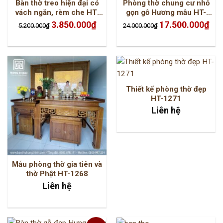
Bàn thờ treo hiện đại có
Phòng thờ chung cư nhỏ
vách ngăn, rèm che HT-
gọn gỗ Hương mẫu HT-
2012
3119
Giá
Giá
Giá
Giá
3.850.000
₫
17.500.000
₫
5.200.000
₫
24.000.000
₫
gốc
hiện
gốc
hiện
là:
tại
là:
tại
5.200.000₫.
là:
24.000.000₫.
là:
3.850.000₫.
17.5
Thiết kế phòng thờ đẹp
HT-1271
Liên hệ
Mẫu phòng thờ gia tiên và
thờ Phật HT-1268
Liên hệ