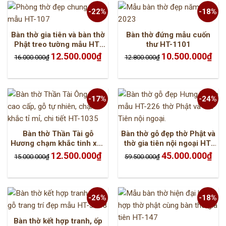
-22%
-18%
Bàn thờ gia tiên và bàn thờ
Bàn thờ đứng mẫu cuốn
Phật treo tường mẫu HT-
thư HT-1101
107
Giá
Giá
Giá
Giá
12.500.000
₫
10.500.000
₫
16.000.000
₫
12.800.000
₫
gốc
hiện
gốc
hiện
là:
tại
là:
tại
16.000.000₫.
là:
12.800.000₫.
là:
12.500.000₫.
10.5
-17%
-24%
Bàn thờ Thần Tài gỗ
Bàn thờ gỗ đẹp thờ Phật và
Hương chạm khắc tinh xảo
thờ gia tiên nội ngoại HT-
HT-1035
226
Giá
Giá
Giá
Giá
12.500.000
₫
45.000.000
₫
15.000.000
₫
59.500.000
₫
gốc
hiện
gốc
hiện
là:
tại
là:
tại
15.000.000₫.
là:
59.500.000₫.
là:
12.500.000₫.
45.0
-26%
-18%
Bàn thờ kết hợp tranh, ốp