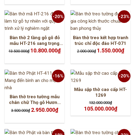
24.000.000₫.
là:
11.500.000₫.
là:
19.800.000₫.
8.300
-20%
-23%
Bàn thờ 2 tầng gỗ gõ đỏ
Bàn thờ treo kết hợp tranh
mẫu HT-216 sang trọng
trúc chỉ độc đáo HT-071
đẹp mắt
Giá
Giá
Giá
Giá
10.800.000
₫
1.550.000
₫
13.500.000
₫
2.000.000
₫
gốc
hiện
gốc
hiện
là:
tại
là:
tại
13.500.000₫.
là:
2.000.000₫.
là:
10.800.000₫.
1.550.
-16%
-20%
Mẫu sập thờ cao cấp HT-
1269
Bàn thờ treo tường mẫu
chân chữ Thọ gỗ Hương
132.000.000
₫
Giá
Giá
105.000.000
₫
HT-411
Giá
Giá
2.950.000
₫
3.500.000
₫
gốc
hiện
gốc
hiện
là:
tại
là:
tại
132.000.000₫.
là:
3.500.000₫.
là:
105.000.0
2.950.000₫.