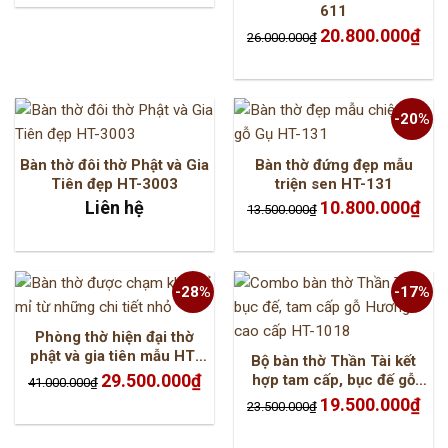
1.400.000₫.
611
Giá
Giá
20.800.000
₫
26.000.000
₫
gốc
hiện
là:
tại
26.000.000₫.
là:
20.8
-20%
Bàn thờ đôi thờ Phật và Gia
Bàn thờ đứng đẹp mẫu
Tiên đẹp HT-3003
triện sen HT-131
Giá
Giá
Liên hệ
10.800.000
₫
13.500.000
₫
gốc
hiện
là:
tại
13.500.000₫.
là:
10.8
-28%
-17%
Phòng thờ hiện đại thờ
phật và gia tiên mẫu HT-
Bộ bàn thờ Thần Tài kết
188
Giá
Giá
29.500.000
₫
hợp tam cấp, bục đế gỗ
41.000.000
₫
gốc
hiện
Hương HT-1018
là:
tại
Giá
Giá
19.500.000
₫
23.500.000
₫
41.000.000₫.
là:
gốc
hiện
29.500.000₫.
là:
tại
23.500.000₫.
là:
19.5