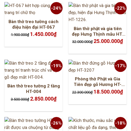
-24%
-22%
Bàn thờ treo tường cách
điệu hiện đại HT-067
Bàn thờ phật và gia tiên
Giá
Giá
1.450.000
₫
đẹp Hưng Thịnh mẫu HT-
1.900.000
₫
gốc
hiện
1226
là:
tại
Giá
Giá
25.000.000
₫
32.000.000
₫
1.900.000₫.
là:
gốc
hiện
1.450.000₫.
là:
tại
32.000.000₫.
là:
25.0
-19%
-17%
Phòng thờ Phật và Gia
Tiên đẹp gỗ Hương HT-
Bàn thờ treo tường 2 tầng
3207
Giá
Giá
18.500.000
₫
HT-004
22.300.000
₫
gốc
hiện
Giá
Giá
là:
tại
2.850.000
₫
3.500.000
₫
gốc
hiện
22.300.000₫.
là:
là:
tại
18.5
3.500.000₫.
là:
2.850.000₫.
-26%
-18%