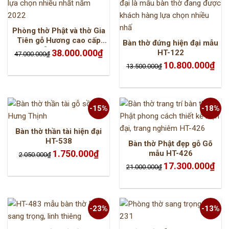
Phòng thờ Phật và thờ Gia
Tiên gỗ Hương cao cấp
Bàn thờ đứng hiện đại mẫu
mẫu HT-606
Giá
Giá
38.000.000
₫
HT-122
47.000.000
₫
gốc
hiện
là:
tại
Giá
Giá
10.800.000
₫
13.500.000
₫
47.000.000₫.
là:
gốc
hiện
38.000.000₫.
là:
tại
13.500.000₫.
là:
10.8
-15%
-18%
Bàn thờ thần tài hiện đại
HT-538
Bàn thờ Phật đẹp gỗ Gõ
Giá
Giá
1.750.000
₫
mẫu HT-426
2.050.000
₫
gốc
hiện
là:
tại
Giá
Giá
17.300.000
₫
21.000.000
₫
2.050.000₫.
là:
gốc
hiện
1.750.000₫.
là:
tại
21.000.000₫.
là:
17.3
-23%
-13%