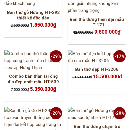
Bàn thờ gỗ Hương HT-292
thiết kế độc đáo
Bàn thờ đứng hiện đại mẫu
Giá
Giá
1.850.000
₫
HT-171
2.500.000
₫
gốc
hiện
là:
tại
Giá
Giá
9.800.000
₫
12.000.000
₫
2.500.000₫.
là:
gốc
hiện
1.850.000₫.
là:
tại
12.000.000₫.
là:
9.800
-29%
-17%
Bàn thờ đẹp HT-3206
Giá
Giá
15.500.000
₫
Combo bàn thần tài ông
18.600.000
₫
gốc
hiện
địa đẹp nhất mẫu HT-539
là:
tại
18.600.000₫.
là:
Giá
Giá
5.350.000
₫
15.5
7.500.000
₫
gốc
hiện
là:
tại
7.500.000₫.
là:
5.350.000₫.
-20%
-20%
Bàn thờ đứng chạm trổ