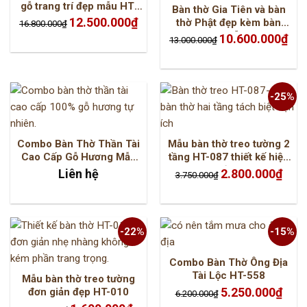
gỗ trang trí đẹp mẫu HT-
Bàn thờ Gia Tiên và bàn
3118
Giá
Giá
12.500.000
₫
thờ Phật đẹp kèm bàn
16.800.000
₫
gốc
hiện
cúng cơm mẫu HT-147
là:
tại
Giá
Giá
10.600.000
₫
13.000.000
₫
16.800.000₫.
là:
gốc
hiện
12.500.000₫.
là:
tại
13.000.000₫.
là:
10.6
-25%
Combo Bàn Thờ Thần Tài
Mẫu bàn thờ treo tường 2
Cao Cấp Gỗ Hương Mẫu
tầng HT-087 thiết kế hiện
HT-556
đại
Giá
Giá
Liên hệ
2.800.000
₫
3.750.000
₫
gốc
hiện
là:
tại
3.750.000₫.
là:
2.800.
-22%
-15%
Combo Bàn Thờ Ông Địa
Tài Lộc HT-558
Mẫu bàn thờ treo tường
Giá
Giá
5.250.000
₫
đơn giản đẹp HT-010
6.200.000
₫
gốc
hiện
Giá
Giá
là:
tại