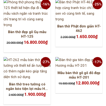
-16%
-25%
Ban thờ Phật đơn giản HT-
462
Bàn thờ đẹp gỗ Gụ mẫu
Giá
Giá
1.650.000
₫
HT-125
2.200.000
₫
gốc
hiện
Giá
Giá
là:
tại
16.800.000
₫
20.000.000
₫
gốc
hiện
2.200.000₫.
là:
là:
tại
1.650.
20.000.000₫.
là:
16.800.000₫.
-27%
-17%
Mẫu bàn thờ gỗ gõ đỏ đẹp
mẫu HT-201
Giá
Giá
12.800.000
₫
15.500.000
₫
Bàn thờ treo tường có
gốc
hiện
là:
tại
ngăn kéo tiện lợi mẫu HT-
15.500.000₫.
là:
262
Giá
Giá
12.8
1.900.000
₫
2.600.000
₫
gốc
hiện
là:
tại
2.600.000₫.
là:
1.900.000₫.