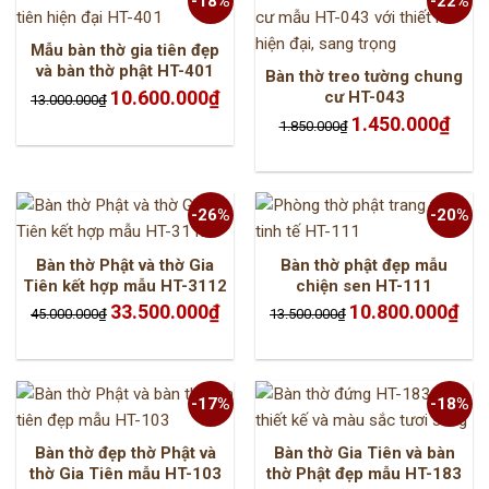
-18%
-22%
Mẫu bàn thờ gia tiên đẹp
và bàn thờ phật HT-401
Bàn thờ treo tường chung
Giá
Giá
10.600.000
₫
cư HT-043
13.000.000
₫
gốc
hiện
là:
tại
Giá
Giá
1.450.000
₫
1.850.000
₫
13.000.000₫.
là:
gốc
hiện
10.600.000₫.
là:
tại
1.850.000₫.
là:
1.450.
-26%
-20%
Bàn thờ Phật và thờ Gia
Bàn thờ phật đẹp mẫu
Tiên kết hợp mẫu HT-3112
chiện sen HT-111
Giá
Giá
Giá
Giá
33.500.000
₫
10.800.000
₫
45.000.000
₫
13.500.000
₫
gốc
hiện
gốc
hiện
là:
tại
là:
tại
45.000.000₫.
là:
13.500.000₫.
là:
33.500.000₫.
10.8
-17%
-18%
Bàn thờ đẹp thờ Phật và
Bàn thờ Gia Tiên và bàn
thờ Gia Tiên mẫu HT-103
thờ Phật đẹp mẫu HT-183