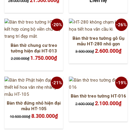
21.500.000
₫
Liên hệ
28.000.000
₫
gốc
hiện
là:
tại
28.000.000₫.
là:
21.500.000₫.
-20%
-26%
Bàn thờ treo tường gỗ Gụ
mẫu HT-280 nhỏ gọn
Bàn thờ chung cư treo
Giá
Giá
2.600.000
₫
tường hiện đại HT-013
3.500.000
₫
gốc
hiện
Giá
Giá
là:
tại
1.750.000
₫
2.200.000
₫
gốc
hiện
3.500.000₫.
là:
là:
tại
2.600.
2.200.000₫.
là:
1.750.000₫.
-21%
-19%
Bàn thờ treo tường HT-016
Giá
Giá
2.100.000
₫
Bàn thờ đứng nhỏ hiện đại
2.600.000
₫
gốc
hiện
mẫu HT-105
là:
tại
2.600.000₫.
là:
Giá
Giá
8.300.000
₫
2.100.
10.500.000
₫
gốc
hiện
là:
tại
10.500.000₫.
là:
8.300.000₫.