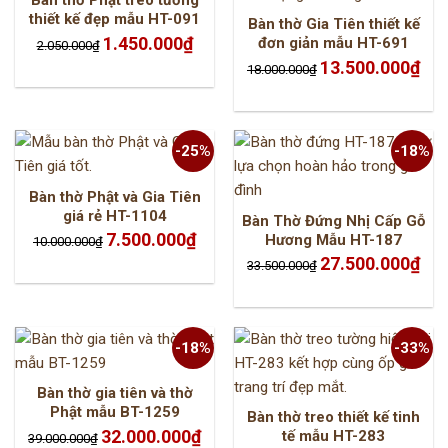
Bàn thờ Phật treo tường
thiết kế đẹp mẫu HT-091
Bàn thờ Gia Tiên thiết kế
Giá
Giá
1.450.000
₫
đơn giản mẫu HT-691
2.050.000
₫
gốc
hiện
là:
tại
Giá
Giá
13.500.000
₫
18.000.000
₫
2.050.000₫.
là:
gốc
hiện
1.450.000₫.
là:
tại
18.000.000₫.
là:
13.5
-25%
-18%
Bàn thờ Phật và Gia Tiên
giá rẻ HT-1104
Bàn Thờ Đứng Nhị Cấp Gỗ
Giá
Giá
7.500.000
₫
Hương Mẫu HT-187
10.000.000
₫
gốc
hiện
là:
tại
Giá
Giá
27.500.000
₫
33.500.000
₫
10.000.000₫.
là:
gốc
hiện
7.500.000₫.
là:
tại
33.500.000₫.
là:
27.5
-18%
-33%
Bàn thờ gia tiên và thờ
Phật mẫu BT-1259
Bàn thờ treo thiết kế tinh
Giá
Giá
32.000.000
₫
tế mẫu HT-283
39.000.000
₫
gốc
hiện