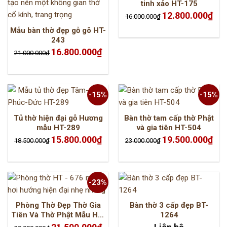
tinh xảo HT-175
Giá
Giá
12.800.000
₫
16.000.000
₫
gốc
hiện
là:
tại
Mẫu bàn thờ đẹp gỗ gõ HT-
16.000.000₫.
là:
12.8
243
Giá
Giá
16.800.000
₫
21.000.000
₫
gốc
hiện
là:
tại
21.000.000₫.
là:
16.800.000₫.
-15%
-15%
Tủ thờ hiện đại gỗ Hương
Bàn thờ tam cấp thờ Phật
mẫu HT-289
và gia tiên HT-504
Giá
Giá
Giá
Giá
15.800.000
₫
19.500.000
₫
18.500.000
₫
23.000.000
₫
gốc
hiện
gốc
hiện
là:
tại
là:
tại
18.500.000₫.
là:
23.000.000₫.
là:
15.800.000₫.
19.5
-23%
Phòng Thờ Đẹp Thờ Gia
Bàn thờ 3 cấp đẹp BT-
Tiên Và Thờ Phật Mẫu HT-
1264
676
Giá
Giá