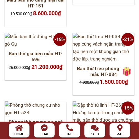
2.100.000₫.
là:
1.550.
HT-151
Giá
Giá
8.600.000
₫
10.500.000
₫
gốc
hiện
là:
tại
10.500.000₫.
là:
8.600.000₫.
-18%
-21%
Bàn thờ gia tiên mẫu HT-
696
Giá
Giá
21.200.000
₫
26.000.000
₫
Bàn thờ treo phong thuỷ
gốc
hiện
là:
tại
mẫu HT-034
26.000.000₫.
là:
21.200.000₫.
Giá
Giá
1.500.000
₫
1.900.000
₫
gốc
hiện
là:
tại
1.900.000₫.
là:
1.500.
-15%
Phòng thờ chung cư nhỏ
gọn HT-524
Liên hệ
HOME
CHAT
CALL
ZALO
MAP
Bàn thờ gỗ Hưng Thịnh