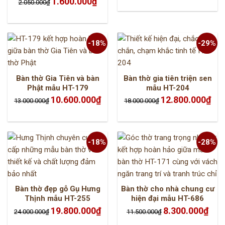
1.600.000
₫
2.050.000
₫
gốc
hiện
6.200.000₫.
là:
là:
tại
5.250.
2.050.000₫.
là:
1.600.000₫.
-18%
-29%
Bàn thờ Gia Tiên và bàn
Bàn thờ gia tiên triện sen
Phật mẫu HT-179
mẫu HT-204
Giá
Giá
Giá
Giá
10.600.000
₫
12.800.000
₫
13.000.000
₫
18.000.000
₫
gốc
hiện
gốc
hiện
là:
tại
là:
tại
13.000.000₫.
là:
18.000.000₫.
là:
10.600.000₫.
12.8
-18%
-28%
Bàn thờ đẹp gỗ Gụ Hưng
Bàn thờ cho nhà chung cư
Thịnh mẫu HT-255
hiện đại mẫu HT-686
Giá
Giá
Giá
Giá
19.800.000
₫
8.300.000
₫
24.000.000
₫
11.500.000
₫
gốc
hiện
gốc
hiện
là:
tại
là:
tại