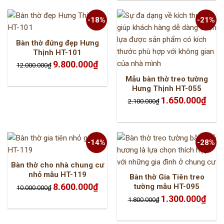
-18%
-21%
Bàn thờ đứng đẹp Hưng
Thịnh HT-101
Giá
Giá
9.800.000
₫
12.000.000
₫
gốc
hiện
là:
tại
Mẫu bàn thờ treo tường
12.000.000₫.
là:
9.800.000₫.
Hưng Thịnh HT-055
Giá
Giá
1.650.000
₫
2.100.000
₫
gốc
hiện
là:
tại
2.100.000₫.
là:
1.650.
-14%
-28%
Bàn thờ cho nhà chung cư
nhỏ mẫu HT-119
Bàn thờ Gia Tiên treo
Giá
Giá
8.600.000
₫
tường mẫu HT-095
10.000.000
₫
gốc
hiện
là:
tại
Giá
Giá
1.300.000
₫
1.800.000
₫
10.000.000₫.
là:
gốc
hiện
8.600.000₫.
là:
tại
1.800.000₫.
là:
1.300.