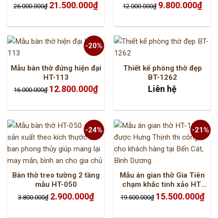
Giá
Giá
Giá
Giá
21.500.000
₫
9.800.000
₫
26.000.000
₫
12.000.000
₫
gốc
hiện
gốc
hiện
là:
tại
là:
tại
26.000.000₫.
là:
12.000.000₫.
là:
21.500.000₫.
9.800
-20%
Mẫu bàn thờ đứng hiện đại
Thiết kế phòng thờ đẹp
HT-113
BT-1262
Giá
Giá
12.800.000
₫
Liên hệ
16.000.000
₫
gốc
hiện
là:
tại
16.000.000₫.
là:
12.800.000₫.
-24%
-21%
Bàn thờ treo tường 2 tầng
Mẫu án gian thờ Gia Tiên
mẫu HT-050
chạm khắc tinh xảo HT-
1102
Giá
Giá
Giá
Giá
2.900.000
₫
15.500.000
₫
3.800.000
₫
19.500.000
₫
gốc
hiện
gốc
hiện
là:
tại
là:
tại
3.800.000₫.
là:
19.500.000₫.
là:
2.900.000₫.
15.5