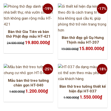
-19%
-17%
Bàn thờ Gia Tiên và bàn
thờ Phật đẹp mẫu HT-421
Bàn thờ đẹp gỗ Gụ Hưng
Giá
Giá
19.800.000
₫
Thịnh mẫu HT-207
24.500.000
₫
gốc
hiện
là:
tại
Giá
Giá
15.800.000
₫
19.000.000
₫
24.500.000₫.
là:
gốc
hiện
19.800.000₫.
là:
tại
19.000.000₫.
là:
15.8
-25%
-18%
Mẫu bàn thờ treo tường
chân gọn HT-040
Bàn thờ treo tường thiết kế
Giá
Giá
1.200.000
₫
hiện đại HT-037
1.600.000
₫
gốc
hiện
là:
tại
Giá
Giá
1.550.000
₫
1.900.000
₫
1.600.000₫.
là:
gốc
hiện
1.200.000₫.
là:
tại
1.900.000₫.
là:
1.550.