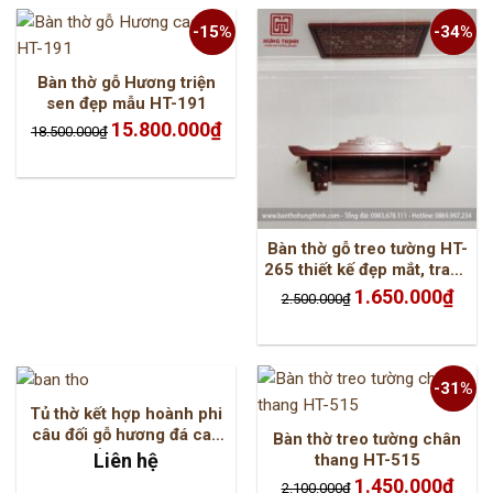
-15%
-34%
Bàn thờ gỗ Hương triện
sen đẹp mẫu HT-191
Giá
Giá
15.800.000
₫
18.500.000
₫
gốc
hiện
là:
tại
18.500.000₫.
là:
15.800.000₫.
Bàn thờ gỗ treo tường HT-
265 thiết kế đẹp mắt, trang
nghiêm
Giá
Giá
1.650.000
₫
2.500.000
₫
gốc
hiện
là:
tại
2.500.000₫.
là:
1.650.
-31%
Tủ thờ kết hợp hoành phi
câu đối gỗ hương đá cao
Bàn thờ treo tường chân
cấp HT-527
Liên hệ
thang HT-515
Giá
Giá
1.450.000
₫
2.100.000
₫