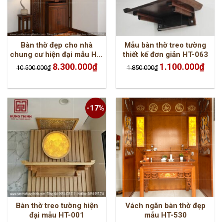
Bàn thờ đẹp cho nhà
Mẫu bàn thờ treo tường
chung cư hiện đại mẫu HT-
thiết kế đơn giản HT-063
295
Giá
Giá
Giá
Giá
8.300.000
₫
1.100.000
₫
10.500.000
₫
1.850.000
₫
gốc
hiện
gốc
hiện
là:
tại
là:
tại
10.500.000₫.
là:
1.850.000₫.
là:
8.300.000₫.
1.100.
-17%
Bàn thờ treo tường hiện
Vách ngăn bàn thờ đẹp
đại mẫu HT-001
mẫu HT-530