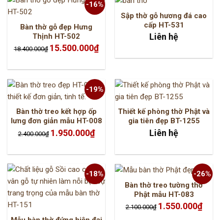
-16%
Sập thờ gỗ hương đá cao
cấp HT-531
Bàn thờ gỗ đẹp Hưng
Liên hệ
Thịnh HT-502
Giá
Giá
15.500.000
₫
18.400.000
₫
gốc
hiện
là:
tại
18.400.000₫.
là:
15.500.000₫.
-19%
Bàn thờ treo kết hợp ốp
Thiết kế phòng thờ Phật và
lưng đơn giản mẫu HT-008
gia tiên đẹp BT-1255
Giá
Giá
1.950.000
₫
Liên hệ
2.400.000
₫
gốc
hiện
là:
tại
2.400.000₫.
là:
1.950.000₫.
-18%
-26%
Bàn thờ treo tường thờ
Phật mẫu HT-083
Giá
Giá
1.550.000
₫
2.100.000
₫
gốc
hiện
là:
tại
Mẫu bàn thờ đứng hiện đại