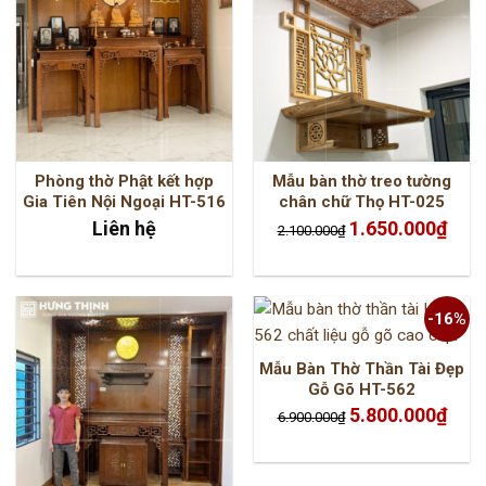
Phòng thờ Phật kết hợp
Mẫu bàn thờ treo tường
Gia Tiên Nội Ngoại HT-516
chân chữ Thọ HT-025
Giá
Giá
Liên hệ
1.650.000
₫
2.100.000
₫
gốc
hiện
là:
tại
2.100.000₫.
là:
1.650.
-16%
Mẫu Bàn Thờ Thần Tài Đẹp
Gỗ Gõ HT-562
Giá
Giá
5.800.000
₫
6.900.000
₫
gốc
hiện
là:
tại
6.900.000₫.
là:
5.800.