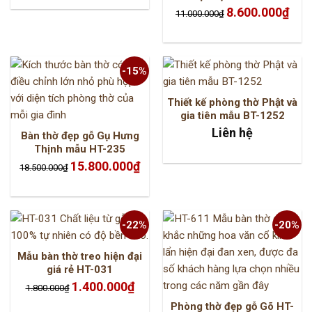
3.800.000₫.
là:
2.650.000₫.
Giá
Giá
8.600.000
₫
11.000.000
₫
gốc
hiện
là:
tại
11.000.000₫.
là:
8.600
-15%
Thiết kế phòng thờ Phật và
gia tiên mẫu BT-1252
Liên hệ
Bàn thờ đẹp gỗ Gụ Hưng
Thịnh mẫu HT-235
Giá
Giá
15.800.000
₫
18.500.000
₫
gốc
hiện
là:
tại
18.500.000₫.
là:
15.800.000₫.
-22%
-20%
Mẫu bàn thờ treo hiện đại
giá rẻ HT-031
Giá
Giá
1.400.000
₫
1.800.000
₫
gốc
hiện
là:
tại
Phòng thờ đẹp gỗ Gõ HT-
1.800.000₫.
là: