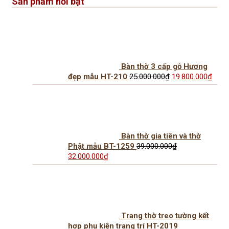
Sản phẩm nổi bật
2.100.000₫.
là:
1.650.000₫.
Bàn thờ 3 cấp gỗ Hương
Giá
Giá
đẹp mẫu HT-210
25.000.000
₫
19.800.000
₫
gốc
hiện
là:
tại
25.000.000₫.
là:
19.8
Bàn thờ gia tiên và thờ
Phật mẫu BT-1259
39.000.000
₫
Giá
Giá
32.000.000
₫
gốc
hiện
là:
tại
39.000.000₫.
là:
32.000.000₫.
Trang thờ treo tường kết
hợp phụ kiện trang trí HT-2019