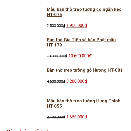
12.000.000₫.
là:
Mẫu bàn thờ treo tường có ngăn kéo
9.800.000₫.
HT-075
Giá
Giá
1.950.000
₫
2.500.000
₫
gốc
hiện
là:
tại
Bàn thờ Gia Tiên và bàn Phật mẫu
2.500.000₫.
là:
HT-179
1.950.000₫.
Giá
Giá
10.600.000
₫
13.000.000
₫
gốc
hiện
là:
tại
Bàn thờ treo tường gỗ Hương HT-081
13.000.000₫.
là:
10.600.000₫.
Giá
Giá
3.200.000
₫
4.600.000
₫
gốc
hiện
là:
tại
4.600.000₫.
là:
Mẫu bàn thờ treo tường Hưng Thịnh
3.200.000₫.
HT-055
Giá
Giá
1.650.000
₫
2.100.000
₫
gốc
hiện
là:
tại