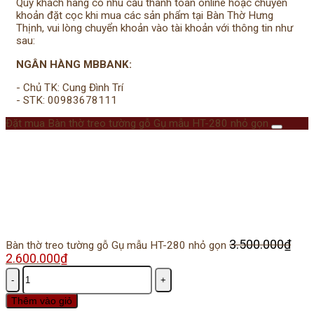
Quý khách hàng có nhu cầu thanh toán online hoặc chuyển
khoản đặt cọc khi mua các sản phẩm tại Bàn Thờ Hưng
Thịnh, vui lòng chuyển khoản vào tài khoản với thông tin như
sau:
NGÂN HÀNG MBBANK:
- Chủ TK: Cung Đình Trí
- STK: 00983678111
Đặt mua Bàn thờ treo tường gỗ Gụ mẫu HT-280 nhỏ gọn
3.500.000
₫
Bàn thờ treo tường gỗ Gụ mẫu HT-280 nhỏ gọn
Giá
2.600.000
₫
Giá
gốc
hiện
Số
là:
tại
lượng
3.500.000₫.
là:
Thêm vào giỏ
2.600.000₫.