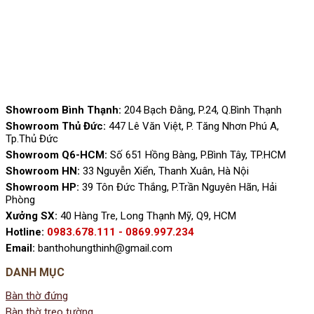
Showroom Bình Thạnh:
204 Bạch Đằng, P.24, Q.Bình Thạnh
Showroom Thủ Đức:
447 Lê Văn Việt, P. Tăng Nhơn Phú A,
Tp.Thủ Đức
Showroom Q6-HCM:
Số 651 Hồng Bàng, P.Bình Tây, TP.HCM
Showroom HN:
33 Nguyễn Xiển, Thanh Xuân, Hà Nội
Showroom HP:
39 Tôn Đức Thắng, P.Trần Nguyên Hãn, Hải
Phòng
Xưởng SX:
40 Hàng Tre, Long Thạnh Mỹ, Q9, HCM
Hotline:
0983.678.111 - 0869.997.234
Email:
banthohungthinh@gmail.com
DANH MỤC
Bàn thờ đứng
Bàn thờ treo tường