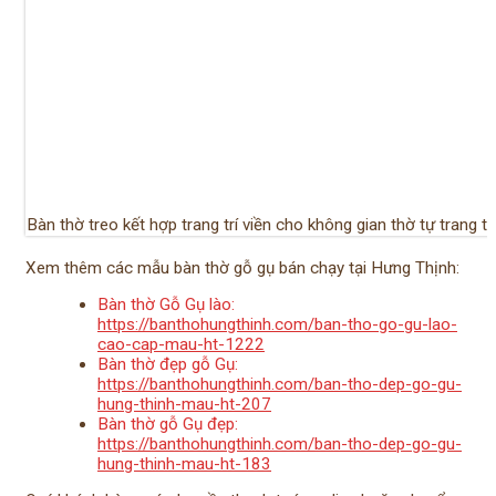
Bàn thờ treo kết hợp trang trí viền cho không gian thờ tự trang t
Xem thêm các mẫu bàn thờ gỗ gụ bán chạy tại Hưng Thịnh:
Bàn thờ Gỗ Gụ lào:
https://banthohungthinh.com/ban-tho-go-gu-lao-
cao-cap-mau-ht-1222
Bàn thờ đẹp gỗ Gụ:
https://banthohungthinh.com/ban-tho-dep-go-gu-
hung-thinh-mau-ht-207
Bàn thờ gỗ Gụ đẹp:
https://banthohungthinh.com/ban-tho-dep-go-gu-
hung-thinh-mau-ht-183