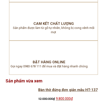
CAM KẾT CHẤT LƯỢNG
Sản phẩm được làm từ gỗ tự nhiên, không bị cong vênh mối
mọt
ĐẶT HÀNG ONLINE
Gọi ngay 0983 678 111 để mua và đặt hàng nhanh chóng
Sản phẩm vừa xem
Bàn thờ đứng đơn giản mẫu HT-137
Giá
Giá
9.800.000
₫
12.000.000
₫
gốc
hiện
là:
tại