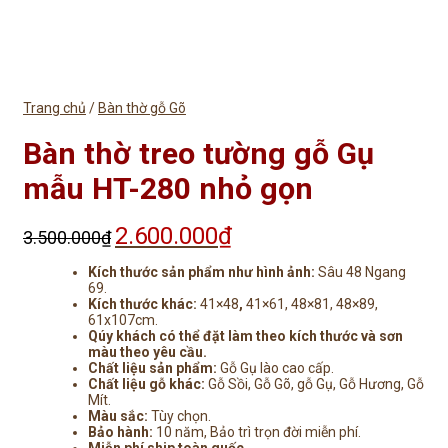
Trang chủ
/
Bàn thờ gỗ Gõ
Bàn thờ treo tường gỗ Gụ
mẫu HT-280 nhỏ gọn
2.600.000
₫
Giá
Giá
3.500.000
₫
gốc
hiện
là:
tại
Kích thước sản phẩm như hình ảnh:
Sâu 48 Ngang
3.500.000₫.
là:
69.
Kích thước khác:
41×48
,
41×61, 48×81, 48×89,
2.600.000₫.
61x107cm.
Qúy khách có thể đặt làm theo kích thước và sơn
màu theo yêu cầu.
Chất liệu sản phẩm:
Gỗ Gụ lào cao cấp.
Chất liệu gỗ khác:
Gỗ Sồi, Gỗ Gõ, gỗ Gụ, Gỗ Hương, Gỗ
Mít.
Màu sắc:
Tùy chọn.
Bảo hành:
10 năm, Bảo trì trọn đời miễn phí.
Miễn phí ship toàn quốc.