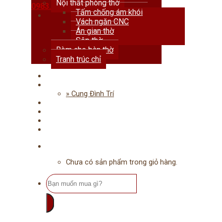
Nội thất phòng thờ
0983.678.111
Tấm chống ám khói
Vách ngăn CNC
Án gian thờ
Sập thờ
Rèm che bàn thờ
Tranh trúc chỉ
Trang chủ
Giới thiệu
» Cung Đình Trí
Dự án
Tư vấn
Tin tức
Liên hệ
Chưa có sản phẩm trong giỏ hàng.
Tìm
kiếm: