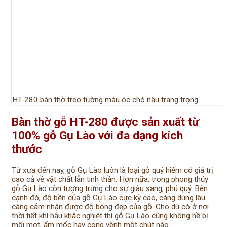
HT-280 bàn thờ treo tường màu óc chó nâu trang trọng.
Bàn thờ gỗ HT-280 được sản xuất từ
100% gỗ Gụ Lào với đa dạng kích
thước
Từ xưa đến nay, gỗ Gụ Lào luôn là loại gỗ quý hiếm có giá trị
cao cả về vật chất lẫn tinh thần. Hơn nữa, trong phong thủy
gỗ Gụ Lào còn tượng trưng cho sự giàu sang, phú quý. Bên
cạnh đó, độ bền của gỗ Gụ Lào cực kỳ cao, càng dùng lâu
càng cảm nhận được độ bóng đẹp của gỗ. Cho dù có ở nơi
thời tiết khí hậu khắc nghiệt thì gỗ Gụ Lào cũng không hề bị
mối mọt, ẩm mốc hay cong vênh một chút nào.