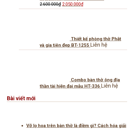
Giá
Giá
2.600.000
₫
2.050.000
₫
gốc
hiện
là:
tại
2.600.000₫.
là:
2.050.000₫.
Thiết kế phòng thờ Phật
Liên hệ
và gia tiên đẹp BT-1255
Combo bàn thờ ông địa
Liên hệ
thần tài hiện đại mẫu HT-336
Bài viết mới
Vỡ lọ hoa trên bàn thờ là điềm gì? Cách hóa giải