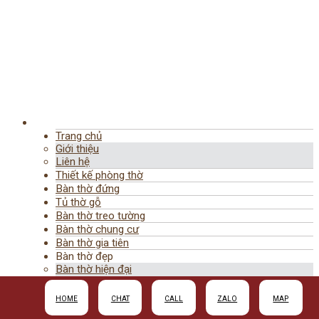
Trang chủ
Giới thiệu
Liên hệ
Thiết kế phòng thờ
Bàn thờ đứng
Tủ thờ gỗ
Bàn thờ treo tường
Bàn thờ chung cư
Bàn thờ gia tiên
Bàn thờ đẹp
Bàn thờ hiện đại
Bàn thờ nhị cấp
Bàn thờ tam cấp
HOME
CHAT
CALL
ZALO
MAP
Bàn thờ gỗ Sồi