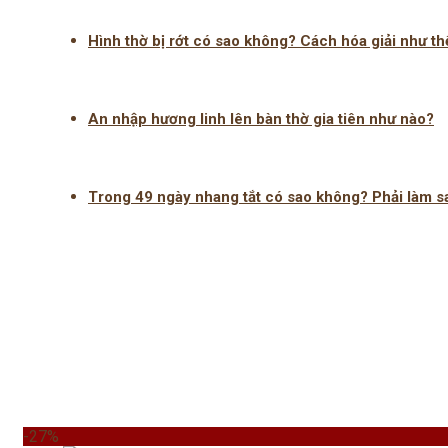
Hình thờ bị rớt có sao không? Cách hóa giải như th
An nhập hương linh lên bàn thờ gia tiên như nào?
Trong 49 ngày nhang tắt có sao không? Phải làm s
-27%