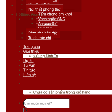
Bàn thờ Phật
Nội thất phòng thờ
Tấm chống ám khói
Hotline
0983.678.111
Vách ngăn CNC
Án gian thờ
Sập thờ
Rèm che bàn thờ
Tranh trúc chỉ
Trang chủ
Giới thiệu
» Cung Đình Trí
Dự án
Tư vấn
Tin tức
Liên hệ
Chưa có sản phẩm trong giỏ hàng.
Tìm
kiếm: