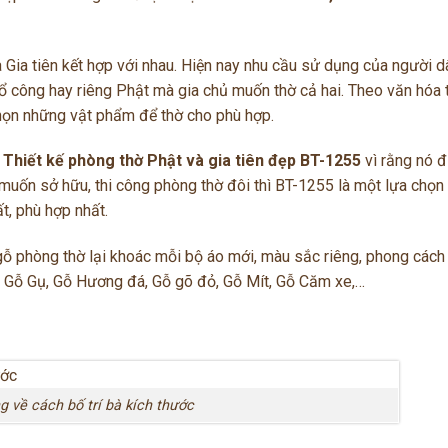
Gia tiên kết hợp với nhau. Hiện nay nhu cầu sử dụng của người d
hổ công hay riêng Phật mà gia chủ muốn thờ cả hai. Theo văn hóa 
họn những vật phẩm để thờ cho phù hợp.
u
Thiết kế phòng thờ Phật và gia tiên đẹp BT-1255
vì rằng nó 
uốn sở hữu, thi công phòng thờ đôi thì BT-1255 là một lựa chọn 
t, phù hợp nhất.
 gỗ phòng thờ lại khoác mỗi bộ áo mới, màu sắc riêng, phong cách 
i, Gỗ Gụ, Gỗ Hương đá, Gỗ gõ đỏ, Gỗ Mít, Gỗ Căm xe,…
g về cách bố trí bà kích thước