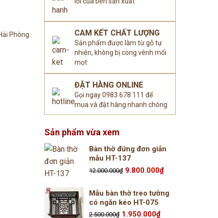
lỗi của bên sản xuất
CAM KẾT CHẤT LƯỢNG
 Hải Phòng.
Sản phẩm được làm từ gỗ tự
nhiên, không bị cong vênh mối
mọt
ĐẶT HÀNG ONLINE
Gọi ngay 0983 678 111 để
mua và đặt hàng nhanh chóng
Sản phẩm vừa xem
Bàn thờ đứng đơn giản
mẫu HT-137
Giá
Giá
9.800.000
₫
12.000.000
₫
gốc
hiện
là:
tại
12.000.000₫.
là:
Mẫu bàn thờ treo tường
9.800.000₫.
có ngăn kéo HT-075
Giá
Giá
1.950.000
₫
2.500.000
₫