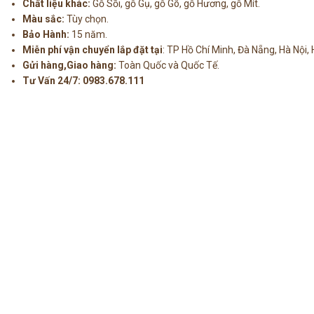
Chất liệu khác:
Gỗ Sồi, gỗ Gụ, gỗ Gõ, gỗ Hương, gỗ Mít.
Màu sắc:
Tùy chọn.
Bảo Hành:
15 năm.
Miễn phí vận chuyển lắp đặt tại
: TP Hồ Chí Minh, Đà Nẵng, Hà Nội,
Gửi hàng,Giao hàng:
Toàn Quốc và Quốc Tế.
Tư Vấn 24/7:
0983.678.111