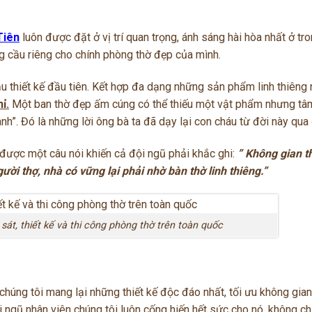
Tiên
luôn được đặt ở vị trí quan trọng, ánh sáng hài hòa nhất ở tr
 cầu riêng cho chính phòng thờ đẹp của mình.
u thiết kế đầu tiên. Kết hợp đa dạng những sản phẩm linh thiêng 
ỉ.
Một ban thờ đẹp ấm cúng có thể thiếu một vật phẩm nhưng tâ
lành”. Đó là những lời ông bà ta đã dạy lại con cháu từ đời này qua
được một câu nói khiến cả đội ngũ phải khắc ghi:
” Không gian t
ười thợ, nhà có vững lại phải nhờ bàn thờ linh thiêng.”
át, thiết kế và thi công phòng thờ trên toàn quốc
chúng tôi mang lại những thiết kế độc đáo nhất, tối ưu không gia
i ngũ nhân viên chúng tôi luôn cống hiến hết sức cho nó, không ch