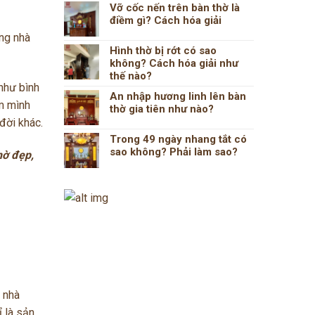
Vỡ cốc nến trên bàn thờ là
điềm gì? Cách hóa giải
ong nhà
Hình thờ bị rớt có sao
không? Cách hóa giải như
thế nào?
như bình
An nhập hương linh lên bàn
m mình
thờ gia tiên như nào?
 đời khác.
Trong 49 ngày nhang tắt có
sao không? Phải làm sao?
hờ đẹp,
n nhà
ỉ là sản