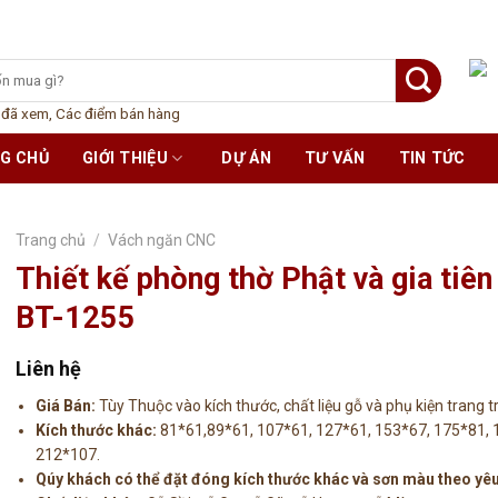
 đã xem
,
Các điểm bán hàng
G CHỦ
GIỚI THIỆU
DỰ ÁN
TƯ VẤN
TIN TỨC
Trang chủ
/
Vách ngăn CNC
Thiết kế phòng thờ Phật và gia tiên
BT-1255
Liên hệ
Giá Bán:
Tùy Thuộc vào kích thước, chất liệu gỗ và phụ kiện trang t
Kích thước khác:
81*61,89*61, 107*61, 127*61, 153*67, 175*81, 
212*107.
Qúy khách có thể đặt đóng kích thước khác và sơn màu theo yêu