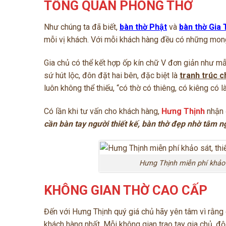
TỔNG QUAN PHÒNG THỜ
Như chúng ta đã biết,
bàn thờ Phật
và
bàn thờ Gia 
mỗi vị khách. Với mỗi khách hàng đều có những mong
Gia chủ có thể kết hợp ốp kín chữ V đơn giản như mẫ
sứ hút lộc, đôn đặt hai bên, đặc biệt là
tranh trúc ch
luôn không thể thiếu, “có thờ có thiêng, có kiêng có 
Có lần khi tư vấn cho khách hàng,
Hưng Thịnh
nhận 
cần bàn tay người thiết kế, bàn thờ đẹp nhờ tâm ng
Hưng Thịnh miễn phí khảo s
KHÔNG GIAN THỜ CAO CẤP
Đến với Hưng Thịnh quý giá chủ hãy yên tâm vì rằng 
khách hàng nhất. Mỗi không gian trao tay gia chủ, độ