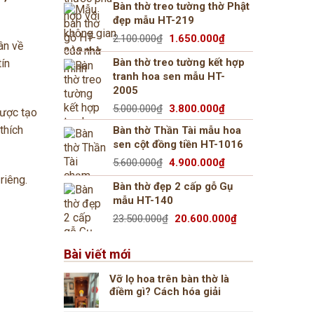
Bàn thờ treo tường thờ Phật
là:
tại
đẹp mẫu HT-219
18.000.000₫.
là:
Giá
Giá
2.100.000
₫
1.650.000
₫
13.500.000₫.
ân về
gốc
hiện
Bàn thờ treo tường kết hợp
tín
là:
tại
tranh hoa sen mẫu HT-
2.100.000₫.
là:
2005
1.650.000₫.
Giá
Giá
5.000.000
₫
3.800.000
₫
được tạo
gốc
hiện
thích
Bàn thờ Thần Tài mẫu hoa
là:
tại
sen cột đồng tiền HT-1016
5.000.000₫.
là:
Giá
Giá
5.600.000
₫
4.900.000
₫
3.800.000₫.
gốc
hiện
riêng.
Bàn thờ đẹp 2 cấp gỗ Gụ
là:
tại
mẫu HT-140
5.600.000₫.
là:
Giá
Giá
23.500.000
₫
20.600.000
₫
4.900.000₫.
gốc
hiện
là:
tại
Bài viết mới
23.500.000₫.
là:
20.600.000₫.
Vỡ lọ hoa trên bàn thờ là
điềm gì? Cách hóa giải