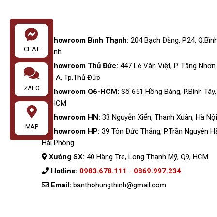
Showroom Bình Thạnh:
204 Bạch Đằng, P.24, Q.Bìn
CHAT
Thạnh
Showroom Thủ Đức:
447 Lê Văn Việt, P. Tăng Nhơn
Phú A, Tp.Thủ Đức
ZALO
Showroom Q6-HCM:
Số 651 Hồng Bàng, P.Bình Tây,
TP.HCM
Showroom HN:
33 Nguyễn Xiển, Thanh Xuân, Hà Nội
MAP
Showroom HP:
39 Tôn Đức Thắng, P.Trần Nguyên H
Hải Phòng
Xưởng SX:
40 Hàng Tre, Long Thạnh Mỹ, Q9, HCM
Hotline:
0983.678.111 - 0869.997.234
Email:
banthohungthinh@gmail.com