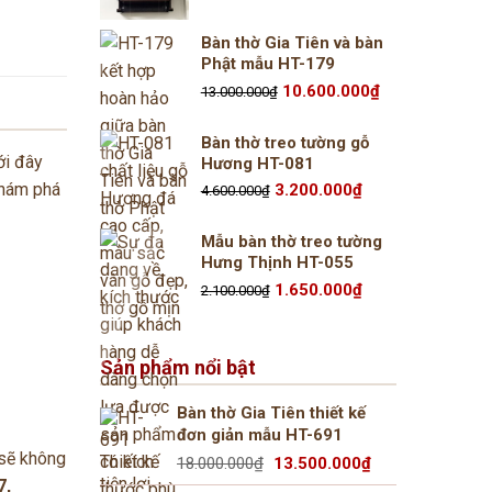
gốc
hiện
là:
tại
2.500.000₫.
là:
Bàn thờ Gia Tiên và bàn
1.950.000₫.
Phật mẫu HT-179
Giá
Giá
10.600.000
₫
13.000.000
₫
gốc
hiện
là:
tại
13.000.000₫.
là:
Bàn thờ treo tường gỗ
10.600.000₫.
ới đây
Hương HT-081
Giá
Giá
khám phá
3.200.000
₫
4.600.000
₫
gốc
hiện
là:
tại
4.600.000₫.
là:
Mẫu bàn thờ treo tường
3.200.000₫.
Hưng Thịnh HT-055
Giá
Giá
1.650.000
₫
2.100.000
₫
gốc
hiện
là:
tại
2.100.000₫.
là:
1.650.000₫.
Sản phẩm nổi bật
Bàn thờ Gia Tiên thiết kế
đơn giản mẫu HT-691
 sẽ không
Giá
Giá
18.000.000
₫
13.500.000
₫
gốc
hiện
7,