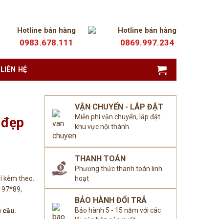
Hotline bán hàng
Hotline bán hàng
0983.678.111
0869.997.234
LIÊN HỆ
VẬN CHUYỂN - LẮP ĐẶT
Miễn phí vận chuyển, lắp đặt
 đẹp
khu vực nội thành
THANH TOÁN
Phương thức thanh toán linh
rí kèm theo.
hoạt
197*89,
BẢO HÀNH ĐỔI TRẢ
Bảo hành 5 - 15 năm với các
 cầu.