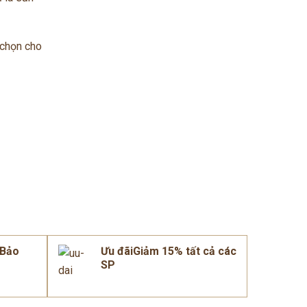
 chọn cho
mBảo
Ưu đãiGiảm 15% tất cả các
SP