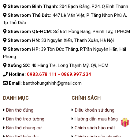
Showroom Bình Thạnh:
204 Bạch Đằng, P.24, Q.Bình Thạnh
Showroom Thủ Đức:
447 Lê Văn Việt, P. Tăng Nhơn Phú A,
Tp.Thủ Đức
Showroom Q6-HCM:
Số 651 Hồng Bàng, P.Bình Tây, TP.HCM
Showroom HN:
33 Nguyễn Xiển, Thanh Xuân, Hà Nội
Showroom HP:
39 Tôn Đức Thắng, P.Trần Nguyên Hãn, Hải
Phòng
Xưởng SX:
40 Hàng Tre, Long Thạnh Mỹ, Q9, HCM
Hotline:
0983.678.111 - 0869.997.234
Email:
banthohungthinh@gmail.com
DANH MỤC
CHÍNH SÁCH
Bàn thờ đứng
Điều khoản sử dụng
Bàn thờ treo tường
Hướng dẫn mua hàng
Bàn thờ chung cư
Chính sách bảo mật
Bàn thờ hiện đại
Chính sách vận chuyển