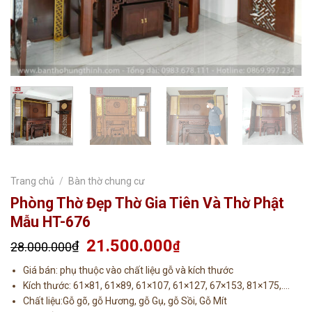
Trang chủ
/
Bàn thờ chung cư
Phòng Thờ Đẹp Thờ Gia Tiên Và Thờ Phật
Mẫu HT-676
Giá
21.500.000
Giá
₫
₫
28.000.000
gốc
hiện
Giá bán: phụ thuộc vào chất liệu gỗ và kích thước
là:
tại
Kích thước: 61×81, 61×89, 61×107, 61×127, 67×153, 81×175,….
28.000.000₫.
là:
Chất liệu:Gỗ gõ, gỗ Hương, gỗ Gụ, gỗ Sồi, Gỗ Mít
21.500.000₫.