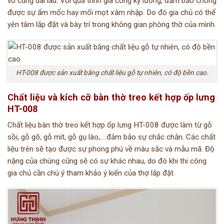
vô cùng dài lâu. Với quá trình gia công kỹ lưỡng, đảm bảo chống
được sự ẩm mốc hay mối mọt xâm nhập. Do đó gia chủ có thể
yên tâm lắp đặt và bày trí trong không gian phòng thờ của mình.
HT-008 được sản xuất bằng chất liệu gỗ tự nhiên, có độ bền cao.
Chất liệu và kích cỡ bàn thờ treo kết hợp ốp lưng
HT-008
Chất liệu bàn thờ treo kết hợp ốp lưng HT-008 được làm từ gỗ
sồi, gỗ gõ, gỗ mít, gỗ gụ lào,… đảm bảo sự chắc chắn. Các chất
liệu trên sẽ tạo được sự phong phú về màu sắc và mẫu mã. Độ
nặng của chúng cũng sẽ có sự khác nhau, do đó khi thi công
gia chủ cần chú ý tham khảo ý kiến của thợ lắp đặt.