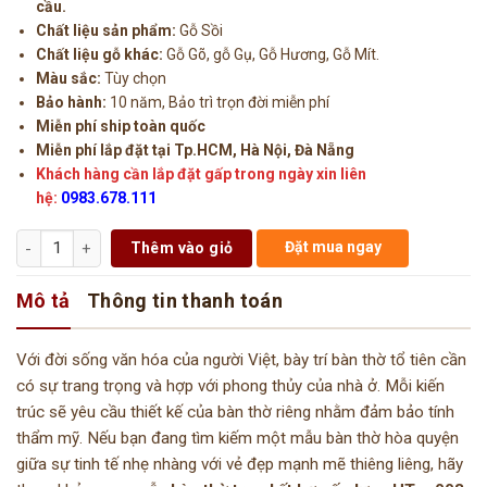
cầu.
Chất liệu sản phẩm:
Gỗ Sồi
Chất liệu gỗ khác:
Gỗ Gõ, gỗ Gụ, Gỗ Hương, Gỗ Mít.
Màu sắc:
Tùy chọn
Bảo hành:
10 năm, Bảo trì trọn đời miễn phí
Miễn phí ship toàn quốc
Miễn phí lắp đặt tại Tp.HCM, Hà Nội, Đà Nẵng
Khách hàng cần lắp đặt gấp trong ngày xin liên
hệ:
0983.678.111
Số lượng
Đặt mua ngay
Thêm vào giỏ
Mô tả
Thông tin thanh toán
Với đời sống văn hóa của người Việt, bày trí bàn thờ tổ tiên cần
có sự trang trọng và hợp với phong thủy của nhà ở. Mỗi kiến
trúc sẽ yêu cầu thiết kế của bàn thờ riêng nhằm đảm bảo tính
thẩm mỹ. Nếu bạn đang tìm kiếm một mẫu bàn thờ hòa quyện
giữa sự tinh tế nhẹ nhàng với vẻ đẹp mạnh mẽ thiêng liêng, hãy