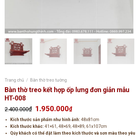
Trang chủ
/
Bàn thờ treo tường
Bàn thờ treo kết hợp ốp lưng đơn giản mẫu
HT-008
Giá
1.950.000
Giá
₫
₫
2.400.000
gốc
hiện
Kích thước sản phẩm như hình ảnh:
48x81cm
là:
tại
Kích thước khác:
41×61, 48×69, 48×89, 61x107cm
2.400.000₫.
là:
Qúy khách có thể đặt làm theo kích thước và sơn màu theo yêu
1.950.000₫.