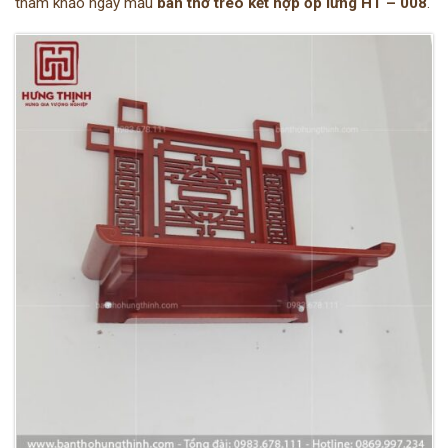
tham khảo ngay mẫu
bàn thờ treo kết hợp ốp lưng HT – 008
.