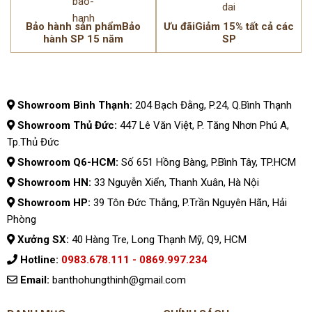
Bảo hành sản phẩmBảo
Ưu đãiGiảm 15% tất cả các
hành SP 15 năm
SP
Showroom Bình Thạnh:
204 Bạch Đằng, P.24, Q.Bình Thạnh
Showroom Thủ Đức:
447 Lê Văn Việt, P. Tăng Nhơn Phú A,
Tp.Thủ Đức
Showroom Q6-HCM:
Số 651 Hồng Bàng, P.Bình Tây, TP.HCM
Showroom HN:
33 Nguyễn Xiển, Thanh Xuân, Hà Nội
Showroom HP:
39 Tôn Đức Thắng, P.Trần Nguyên Hãn, Hải
Phòng
Xưởng SX:
40 Hàng Tre, Long Thạnh Mỹ, Q9, HCM
Hotline:
0983.678.111 - 0869.997.234
Email:
banthohungthinh@gmail.com