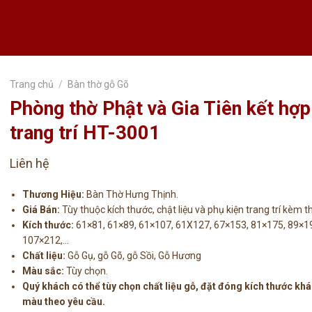
Trang chủ
/
Bàn thờ gỗ Gõ
Phòng thờ Phật và Gia Tiên kết hợp
trang trí HT-3001
Liên hệ
Thương Hiệu:
Bàn Thờ Hưng Thịnh.
Giá Bán:
Tùy thuộc kích thước, chật liệu và phụ kiện trang trí kèm t
Kích thước:
61×81, 61×89, 61×107, 61X127, 67×153, 81×175, 89×1
107×212,…
Chất liệu:
Gỗ Gụ, gỗ Gõ, gỗ Sồi, Gỗ Hương
Màu sắc:
Tùy chọn.
Quý khách có thể tùy chọn chất liệu gỗ, đặt đóng kích thước khá
màu theo yêu cầu.