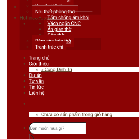
Bàn thờ Phật
Nội thất phòng thờ
Tấm chống ám khói
Hotline
0983.678.111
Vách ngăn CNC
Án gian thờ
Sập thờ
Rèm che bàn thờ
Tranh trúc chỉ
Trang chủ
Giới thiệu
» Cung Đình Trí
Dự án
Tư vấn
Tin tức
Liên hệ
Chưa có sản phẩm trong giỏ hàng.
Tìm
kiếm: