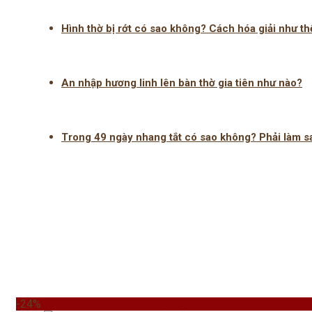
Hình thờ bị rớt có sao không? Cách hóa giải như th
An nhập hương linh lên bàn thờ gia tiên như nào?
Trong 49 ngày nhang tắt có sao không? Phải làm s
-24%