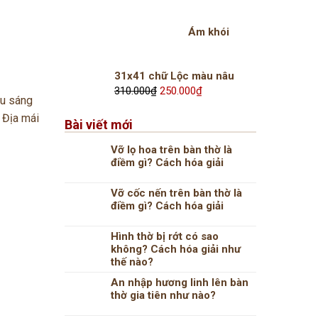
là:
tại
2.150.000₫.
là:
Ám khói
1.650.000₫.
31x41 chữ Lộc màu nâu
Giá
Giá
310.000
₫
250.000
₫
àu sáng
gốc
hiện
 Địa mái
là:
tại
Bài viết mới
310.000₫.
là:
250.000₫.
Vỡ lọ hoa trên bàn thờ là
điềm gì? Cách hóa giải
Vỡ cốc nến trên bàn thờ là
điềm gì? Cách hóa giải
Hình thờ bị rớt có sao
không? Cách hóa giải như
thế nào?
An nhập hương linh lên bàn
thờ gia tiên như nào?