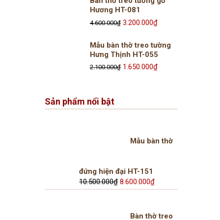
Bàn thờ treo tường gỗ
là:
tại
Hương HT-081
13.000.000₫.
là:
Giá
3.200.000
₫
Giá
10.600.000₫.
4.600.000
₫
gốc
hiện
Mẫu bàn thờ treo tường
là:
tại
Hưng Thịnh HT-055
4.600.000₫.
là:
Giá
1.650.000
₫
Giá
3.200.000₫.
2.100.000
₫
gốc
hiện
là:
tại
Sản phẩm nổi bật
2.100.000₫.
là:
1.650.000₫.
Mẫu bàn thờ
đứng hiện đại HT-151
Giá
Giá
10.500.000
₫
8.600.000
₫
gốc
hiện
là:
tại
10.500.000₫.
là:
Bàn thờ treo