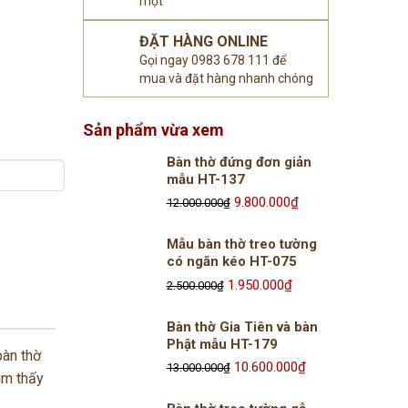
mọt
ĐẶT HÀNG ONLINE
Gọi ngay 0983 678 111 để
mua và đặt hàng nhanh chóng
Sản phẩm vừa xem
Bàn thờ đứng đơn giản
mẫu HT-137
Giá
9.800.000
₫
Giá
12.000.000
₫
gốc
hiện
Mẫu bàn thờ treo tường
là:
tại
có ngăn kéo HT-075
12.000.000₫.
là:
Giá
1.950.000
₫
Giá
9.800.000₫.
2.500.000
₫
gốc
hiện
Bàn thờ Gia Tiên và bàn
là:
tại
Phật mẫu HT-179
2.500.000₫.
là:
bàn thờ
Giá
10.600.000
₫
Giá
1.950.000₫.
13.000.000
₫
ìm thấy
gốc
hiện