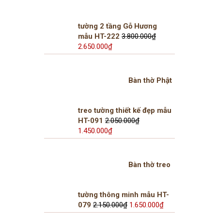
8.600.000₫.
tường 2 tầng Gỗ Hương
mẫu HT-222
3.800.000
₫
Giá
Giá
2.650.000
₫
gốc
hiện
là:
tại
3.800.000₫.
là:
Bàn thờ Phật
2.650.000₫.
treo tường thiết kế đẹp mẫu
HT-091
2.050.000
₫
Giá
Giá
1.450.000
₫
gốc
hiện
là:
tại
2.050.000₫.
là:
Bàn thờ treo
1.450.000₫.
tường thông minh mẫu HT-
Giá
Giá
079
2.150.000
₫
1.650.000
₫
gốc
hiện