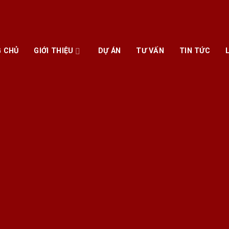
 CHỦ
GIỚI THIỆU
DỰ ÁN
TƯ VẤN
TIN TỨC