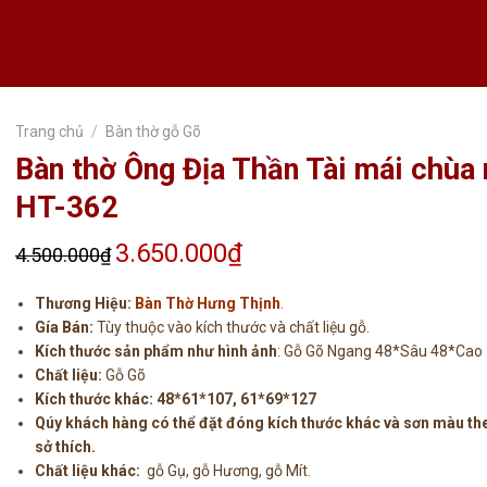
Trang chủ
/
Bàn thờ gỗ Gõ
Bàn thờ Ông Địa Thần Tài mái chùa
HT-362
3.650.000
₫
4.500.000
₫
Giá
Giá
gốc
hiện
Thương Hiệu:
Bàn Thờ Hưng Thịnh
.
là:
tại
Gía Bán:
Tùy thuộc vào kích thước và chất liệu gỗ.
4.500.000₫.
là:
Kích thước sản phẩm như hình ảnh
: Gỗ Gõ Ngang 48*Sâu 48*Cao
3.650.000₫.
Chất liệu:
Gỗ Gõ
Kích thước khác: 48*61*107, 61*69*127
Qúy khách hàng có thể đặt đóng kích thước khác và sơn màu th
sở thích.
Chất liệu khác:
gỗ Gụ, gỗ Hương, gỗ Mít.