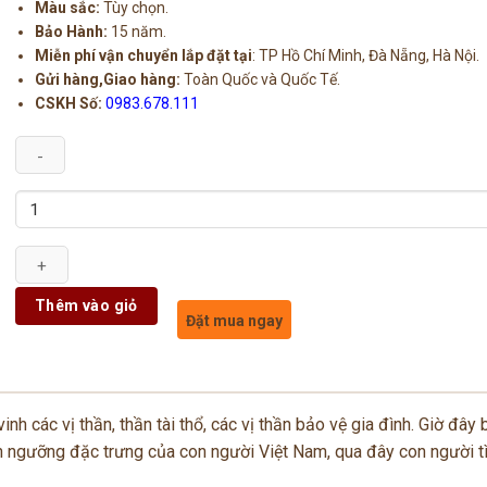
Màu sắc:
Tùy chọn.
Bảo Hành:
15 năm.
Miễn phí vận chuyển lắp đặt tại
: TP Hồ Chí Minh, Đà Nẵng, Hà Nội.
Gửi hàng,Giao hàng:
Toàn Quốc và Quốc Tế.
CSKH Số:
0983.678.111
Số
lượng
Thêm vào giỏ
Đặt mua ngay
 vinh các vị thần, thần tài thổ, các vị thần bảo vệ gia đình. Giờ đây 
tín ngưỡng đặc trưng của con người Việt Nam, qua đây con người t