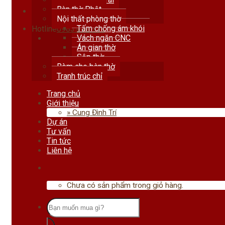
Bàn thờ Phật
Nội thất phòng thờ
Tấm chống ám khói
Hotline
0983.678.111
Vách ngăn CNC
Án gian thờ
Sập thờ
Rèm che bàn thờ
Tranh trúc chỉ
Trang chủ
Giới thiệu
» Cung Đình Trí
Dự án
Tư vấn
Tin tức
Liên hệ
Chưa có sản phẩm trong giỏ hàng.
Tìm
kiếm: