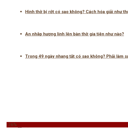
Hình thờ bị rớt có sao không? Cách hóa giải như th
An nhập hương linh lên bàn thờ gia tiên như nào?
Trong 49 ngày nhang tắt có sao không? Phải làm s
-26%