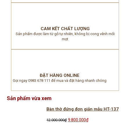
CAM KẾT CHẤT LƯỢNG
Sản phẩm được làm từ gỗ tự nhiên, không bị cong vênh mối
mọt
ĐẶT HÀNG ONLINE
Gọi ngay 0983 678 111 để mua và đặt hàng nhanh chóng
Sản phẩm vừa xem
Bàn thờ đứng đơn giản mẫu HT-137
Giá
Giá
9.800.000
₫
12.000.000
₫
gốc
hiện
là:
tại