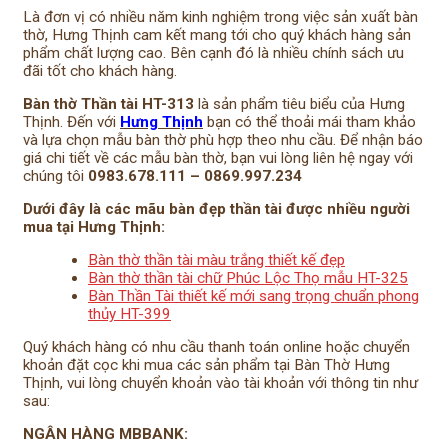
Là đơn vị có nhiều năm kinh nghiệm trong việc sản xuất bàn
thờ, Hưng Thịnh cam kết mang tới cho quý khách hàng sản
phẩm chất lượng cao. Bên cạnh đó là nhiều chính sách ưu
đãi tốt cho khách hàng.
Bàn thờ Thần tài HT-313
là sản phẩm tiêu biểu của Hưng
Thịnh. Đến với
Hưng Thịnh
bạn có thể thoải mái tham khảo
và lựa chọn mẫu bàn thờ phù hợp theo nhu cầu. Để nhận báo
giá chi tiết về các mẫu bàn thờ, bạn vui lòng liên hệ ngay với
chúng tôi
0983.678.111 – 0869.997.234
Dưới đây là các mãu bàn đẹp thần tài được nhiều người
mua tại Hưng Thịnh:
Bàn thờ thần tài màu trắng thiết kế đẹp
Bàn thờ thần tài chữ Phúc Lộc Thọ mẫu HT-325
Bàn Thần Tài thiết kế mới sang trọng chuẩn phong
thủy HT-399
Quý khách hàng có nhu cầu thanh toán online hoặc chuyển
khoản đặt cọc khi mua các sản phẩm tại Bàn Thờ Hưng
Thịnh, vui lòng chuyển khoản vào tài khoản với thông tin như
sau:
NGÂN HÀNG MBBANK: