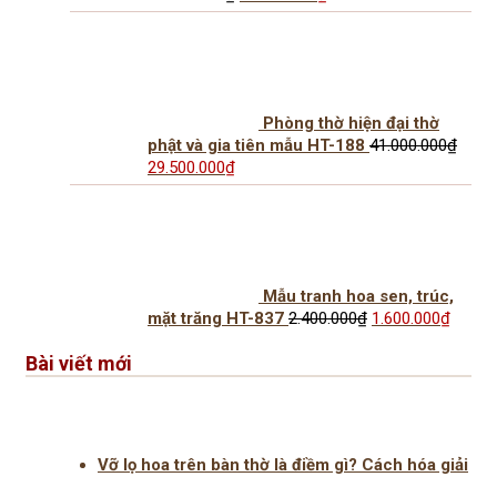
gốc
hiện
là:
tại
25.000.000₫.
là:
17.600.000₫.
Phòng thờ hiện đại thờ
phật và gia tiên mẫu HT-188
41.000.000
₫
Giá
Giá
29.500.000
₫
gốc
hiện
là:
tại
41.000.000₫.
là:
29.500.000₫.
Mẫu tranh hoa sen, trúc,
Giá
Giá
mặt trăng HT-837
2.400.000
₫
1.600.000
₫
gốc
hiện
là:
tại
Bài viết mới
2.400.000₫.
là:
1.600
Vỡ lọ hoa trên bàn thờ là điềm gì? Cách hóa giải