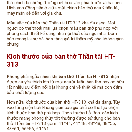
thờ chính là những đường nét hoa văn phía trước và hai bên.
Hình ảnh đồng tiền ở giữa mặt chính bàn thờ ngụ ý tiền tài,
may mắn sẽ đến với gia chủ.
Màu sắc của bàn thờ Thần tài HT-313 khá đa dạng. Mọi
người có thể thoải mái lựa chọn mẫu bàn thờ phù hợp với
phong cách thiết kế cũng như nội thất của ngôi nhà. Đảm
bảo mang lại sự hài hòa tăng giá trị thẩm mỹ cho không gian
chung.
Kích thước của bàn thờ Thần tài HT-
313
Không phải ngẫu nhiên khi
bàn thờ Thần tài HT-313
nhận
được sự yêu thích lớn từ mọi người. Mẫu bàn thờ này sở hữu
rất nhiều ưu điểm nổi bật không chỉ về thiết kế mà còn đảm
bảo chất lượng cao.
Hơn nữa, kích thước của bàn thờ HT-313 khá đa dạng. Tùy
vào từng diện tích không gian các gia chủ có thể lựa chọn
kích thước bàn thờ phù hợp. Theo thước Lỗ Ban, các kích
thước mang phong thủy tốt thường được sử dụng cho bàn
thờ Thần tài HT-313 gồm: 41*41, 41*48, 48*48, 48*56,
48*61, 56*56, 61*61.