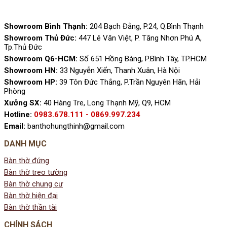
Showroom Bình Thạnh:
204 Bạch Đằng, P.24, Q.Bình Thạnh
Showroom Thủ Đức:
447 Lê Văn Việt, P. Tăng Nhơn Phú A,
Tp.Thủ Đức
Showroom Q6-HCM:
Số 651 Hồng Bàng, P.Bình Tây, TP.HCM
Showroom HN:
33 Nguyễn Xiển, Thanh Xuân, Hà Nội
Showroom HP:
39 Tôn Đức Thắng, P.Trần Nguyên Hãn, Hải
Phòng
Xưởng SX:
40 Hàng Tre, Long Thạnh Mỹ, Q9, HCM
Hotline:
0983.678.111 - 0869.997.234
Email:
banthohungthinh@gmail.com
DANH MỤC
Bàn thờ đứng
Bàn thờ treo tường
Bàn thờ chung cư
Bàn thờ hiện đại
Bàn thờ thần tài
CHÍNH SÁCH