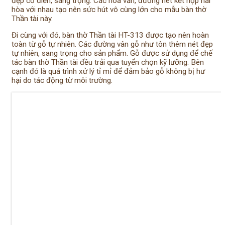
đẹp cổ điển, sang trọng. Các hoa văn, đường nét kết hợp hài
hòa với nhau tạo nên sức hút vô cùng lớn cho mẫu bàn thờ
Thần tài này.
Đi cùng với đó, bàn thờ Thần tài HT-313 được tạo nên hoàn
toàn từ gỗ tự nhiên. Các đường vân gỗ như tôn thêm nét đẹp
tự nhiên, sang trọng cho sản phẩm. Gỗ được sử dụng để chế
tác bàn thờ Thần tài đều trải qua tuyển chọn kỹ lưỡng. Bên
cạnh đó là quá trình xử lý tỉ mỉ để đảm bảo gỗ không bị hư
hại do tác động từ môi trường.