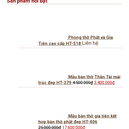
Sản phẩm nổi bật
2.100.000₫.
là:
1.650.000₫.
Phòng thờ Phật và Gia
Liên hệ
Tiên cao cấp HT-518
Mẫu bàn thờ Thần Tài mái
Giá
Giá
trúc đẹp HT-379
4.500.000
₫
3.400.000
₫
gốc
hiện
là:
tại
4.500.000₫.
là:
3.400.
Mẫu bàn thờ gia tiên kết
hợp bàn thờ phật đẹp HT-406
Giá
Giá
25.000.000
₫
17.600.000
₫