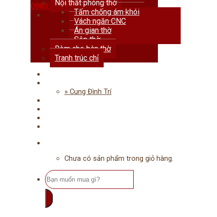
Nội thất phòng thờ
0983.678.111
Tấm chống ám khói
Vách ngăn CNC
Án gian thờ
Sập thờ
Rèm che bàn thờ
Tranh trúc chỉ
Trang chủ
Giới thiệu
» Cung Đình Trí
Dự án
Tư vấn
Tin tức
Liên hệ
Chưa có sản phẩm trong giỏ hàng.
Tìm
kiếm: