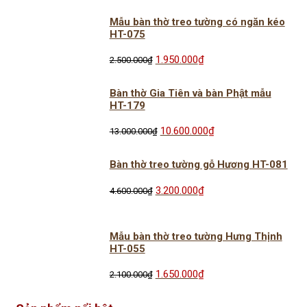
12.000.000₫.
là:
Mẫu bàn thờ treo tường có ngăn kéo
9.800.000₫.
HT-075
Giá
Giá
1.950.000
₫
2.500.000
₫
gốc
hiện
là:
tại
Bàn thờ Gia Tiên và bàn Phật mẫu
2.500.000₫.
là:
HT-179
1.950.000₫.
Giá
Giá
10.600.000
₫
13.000.000
₫
gốc
hiện
là:
tại
Bàn thờ treo tường gỗ Hương HT-081
13.000.000₫.
là:
10.600.000₫.
Giá
Giá
3.200.000
₫
4.600.000
₫
gốc
hiện
là:
tại
4.600.000₫.
là:
Mẫu bàn thờ treo tường Hưng Thịnh
3.200.000₫.
HT-055
Giá
Giá
1.650.000
₫
2.100.000
₫
gốc
hiện
là:
tại