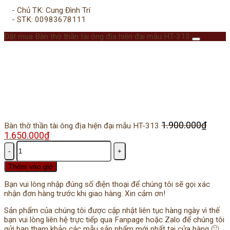
- Chủ TK: Cung Đình Trí
- STK: 00983678111
Đặt mua Bàn thờ thần tài ông địa hiện đại mẫu HT-313
1.900.000
₫
Bàn thờ thần tài ông địa hiện đại mẫu HT-313
Giá
1.650.000
₫
Giá
gốc
hiện
Số
là:
tại
lượng
1.900.000₫.
là:
Thêm vào giỏ
1.650.000₫.
Bạn vui lòng nhập đúng số điện thoại để chúng tôi sẽ gọi xác
nhận đơn hàng trước khi giao hàng. Xin cảm ơn!
Sản phẩm của chúng tôi được cập nhật liên tục hàng ngày vì thế
bạn vui lòng liên hệ trực tiếp qua Fanpage hoặc Zalo để chúng tôi
gửi bạn tham khảo các mẫu sản phẩm mới nhất tại cửa hàng 🙂