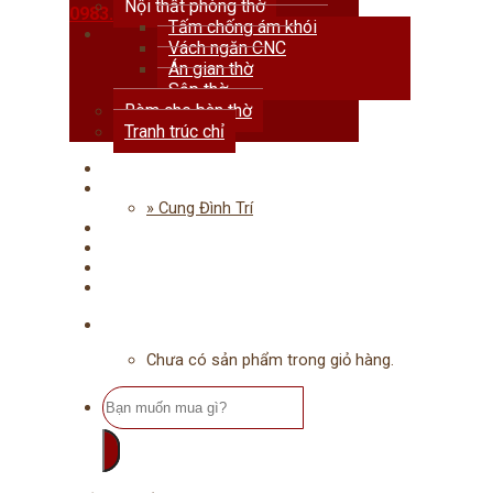
Nội thất phòng thờ
0983.678.111
Tấm chống ám khói
Vách ngăn CNC
Án gian thờ
Sập thờ
Rèm che bàn thờ
Tranh trúc chỉ
Trang chủ
Giới thiệu
» Cung Đình Trí
Dự án
Tư vấn
Tin tức
Liên hệ
Chưa có sản phẩm trong giỏ hàng.
Tìm
kiếm: