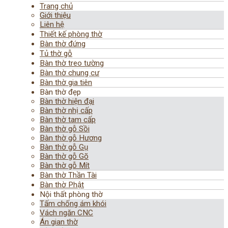
Trang chủ
Giới thiệu
Liên hệ
Thiết kế phòng thờ
Bàn thờ đứng
Tủ thờ gỗ
Bàn thờ treo tường
Bàn thờ chung cư
Bàn thờ gia tiên
Bàn thờ đẹp
Bàn thờ hiện đại
Bàn thờ nhị cấp
Bàn thờ tam cấp
Bàn thờ gỗ Sồi
Bàn thờ gỗ Hương
Bàn thờ gỗ Gụ
Bàn thờ gỗ Gõ
Bàn thờ gỗ Mít
Bàn thờ Thần Tài
Bàn thờ Phật
Nội thất phòng thờ
Tấm chống ám khói
Vách ngăn CNC
Án gian thờ