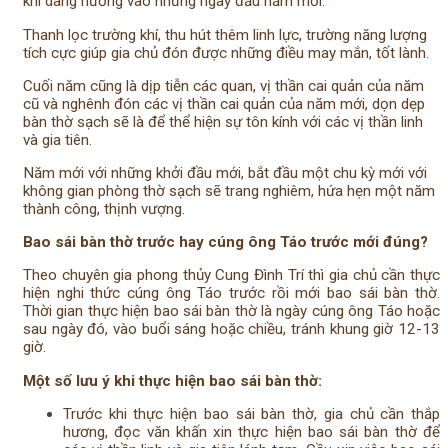
khi dâng hương vào những ngày đầu năm mới.
Thanh lọc trường khí, thu hút thêm linh lực, trường năng lượng
tích cực giúp gia chủ đón được những điều may mắn, tốt lành.
Cuối năm cũng là dịp tiễn các quan, vị thần cai quản của năm
cũ và nghênh đón các vị thần cai quản của năm mới, dọn dẹp
bàn thờ sạch sẽ là để thể hiện sự tôn kính với các vị thần linh
và gia tiên.
Năm mới với những khởi đầu mới, bắt đầu một chu kỳ mới với
không gian phòng thờ sạch sẽ trang nghiêm, hứa hẹn một năm
thành công, thịnh vượng.
Bao sái bàn thờ trước hay cúng ông Táo trước mới đúng?
Theo chuyên gia phong thủy Cung Đình Trí thì gia chủ cần thực
hiện nghi thức cúng ông Táo trước rồi mới bao sái bàn thờ.
Thời gian thực hiện bao sái bàn thờ là ngày cúng ông Táo hoặc
sau ngày đó, vào buổi sáng hoặc chiều, tránh khung giờ 12-13
giờ.
Một số lưu ý khi thực hiện bao sái bàn thờ:
Trước khi thực hiện bao sái bàn thờ, gia chủ cần thắp
hương, đọc văn khấn xin thực hiện bao sái bàn thờ để