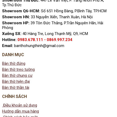
Showroom Thủ Đức:
447 Lê Văn Việt, P. Tăng Nhơn Phú A,
Tp.Thủ Đức
Showroom Q6-HCM:
Số 651 Hồng Bàng, P.Bình Tây, TP.HCM
Showroom HN:
33 Nguyễn Xiển, Thanh Xuân, Hà Nội
Showroom HP:
39 Tôn Đức Thắng, P.Trần Nguyên Hãn, Hải
Phòng
Xưởng SX:
40 Hàng Tre, Long Thạnh Mỹ, Q9, HCM
Hotline:
0983.678.111 - 0869.997.234
Email:
banthohungthinh@gmail.com
DANH MỤC
Bàn thờ đứng
Bàn thờ treo tường
Bàn thờ chung cư
Bàn thờ hiện đại
Bàn thờ thần tài
CHÍNH SÁCH
Điều khoản sử dụng
Hướng dẫn mua hàng