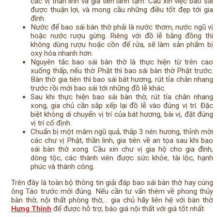
các vị thần linh và gia tiên lánh tạm. Cầu xin việc bao sái
được thuận lợi, và mong cầu những điều tốt đẹp tới gia
đình.
Nước để bao sái bàn thờ phải là nước thơm, nước ngũ vị
hoặc nước rượu gừng. Riêng với đồ lễ bằng đồng thì
không dùng rượu hoặc cồn để rửa, sẽ làm sản phẩm bị
oxy hóa nhanh hơn.
Nguyên tắc bao sái bàn thờ là thực hiện từ trên cao
xuống thấp, nếu thờ Phật thì bao sái bàn thờ Phật trước.
Bàn thờ gia tiên thì bao sái bát hương, rút tỉa chân nhang
trước rồi mới bao sái tới những đồ lễ khác.
Sau khi thực hiện bao sái bàn thờ, rút tỉa chân nhang
xong, gia chủ cần sắp xếp lại đồ lễ vào đúng vị trí. Đặc
biệt không di chuyển vị trí của bát hương, bài vị, đặt đúng
vị trí cố định.
Chuẩn bị một mâm ngũ quả, thắp 3 nén hương, thỉnh mời
các chư vị Phật, thần linh, gia tiên về an tọa sau khi bao
sái bàn thờ xong. Cầu xin chư vị gia hộ cho gia đình,
dòng tộc, các thành viên được sức khỏe, tài lộc, hạnh
phúc và thành công.
Trên đây là toàn bộ thông tin giải đáp bao sái bàn thờ hay cúng
ông Táo trước mới đúng. Nếu cần tư vấn thêm về phong thủy
bàn thờ, nội thất phòng thờ,… gia chủ hãy liên hệ với bàn thờ
Hưng Thịnh
để được hỗ trợ, báo giá nội thất với giá tốt nhất.