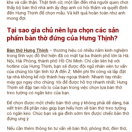
khe và cẩn thận. Thật tình cờ, một lần đến nhà người quen chơi
thấy bộ bàn thờ nhà anh ấy đẹp anh có hỏi thăm và quyết định
đến Hưng Thịnh để chọn mẫu. Và kết quả hoàn toàn như anh
mong đợi.
Tại sao gia chủ nên lựa chọn các sản
phẩm bàn thờ đứng của Hưng Thịnh?
Bàn thờ Hưng Thịnh
– thương hiệu có nhiều năm kinh nghiệm
trong lĩnh vực đồ thờ hiện đã có mặt tại ba thành phố lớn là Hà
Nội, Hải Phòng, thành phố Hồ Chí Minh. Chỉ cần liên hệ với
hotline của Hưng Thịnh, bạn sẽ được đội ngũ nhân viên tư vấn
của chúng tôi tận tình từ A đến Z. Miễn phí thi công và lắp đặt
tại nhà không kể nội thành hay ngoại thành. Nhanh tay nhấc
máy gọi ngay cho chúng tôi để được hỗ trợ nhanh nhất, Hưng
Thịnh sẽ đập tan nỗi lo của bạn trong việc chọn lựa bàn thờ
treo tường có ngăn kéo của bạn.
Để chọn được một chiếc bàn thờ ưng ý không phải dễ dàng, bài
viết trên đã phần nào giúp bạn hiểu hơn về bàn thờ treo tường
có ngăn kéo. Chúc bạn và gia đình sớm tìm được chiếc bàn thờ
đứng ưng ý.
Nếu cần thêm thông tin tư vấn về bàn thờ, phòng thờ, đèn thờ,