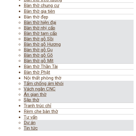
Bàn thờ chung cư
Bàn thờ gia tiên
Bàn thờ đẹp
Bàn thờ hiện đại
Bàn thờ nhị cấp
Bàn thờ tam cấp
Bàn thờ gỗ Sồi
Bàn thờ gỗ Hương
Bàn thờ gỗ Gụ
Bàn thờ gỗ Gõ
Bàn thờ gỗ Mít
Bàn thờ Thần Tài
Bàn thờ Phật
Nội thất phòng thờ
Tấm chống ám khói
Vách ngăn CNC
Án gian thờ
Sập thờ
Tranh trúc chỉ
Rèm che bàn thờ
Tư vấn
Dự án
Tin tức