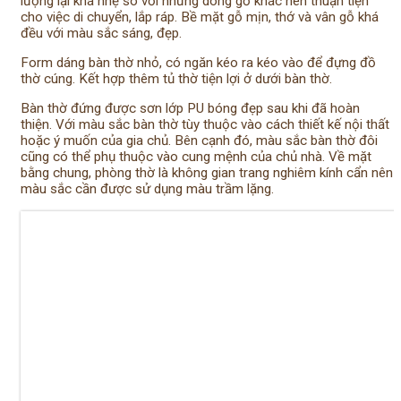
lượng lại khá nhẹ so với những dòng gỗ khác nên thuận tiện
cho việc di chuyển, lắp ráp. Bề mặt gỗ mịn, thớ và vân gỗ khá
đều với màu sắc sáng, đẹp.
Form dáng bàn thờ nhỏ, có ngăn kéo ra kéo vào để đựng đồ
thờ cúng. Kết hợp thêm tủ thờ tiện lợi ở dưới bàn thờ.
Bàn thờ đứng được sơn lớp PU bóng đẹp sau khi đã hoàn
thiện. Với màu sắc bàn thờ tùy thuộc vào cách thiết kế nội thất
hoặc ý muốn của gia chủ. Bên cạnh đó, màu sắc bàn thờ đôi
cũng có thể phụ thuộc vào cung mệnh của chủ nhà. Về mặt
bằng chung, phòng thờ là không gian trang nghiêm kính cẩn nên
màu sắc cần được sử dụng màu trầm lặng.