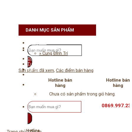
Skip
to
content
DANH MỤC SẢN PHẨM
Trang chủ
Tìm
Giới thiệu
kiếm:
» Cung Đình Trí
Dự án
Tư vấn
Tin tức
Sản phẩm đã xem
,
Các điểm bán hàng
Liên hệ
Hotline bán
Hotline bán
hàng
hàng
Chưa có sản phẩm trong giỏ hàng.
Tìm
0983.678.111
0869.997.23
kiếm:
Hotline
Trang chủ
/
Dự án