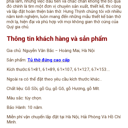
phải làm, nhưng việc đầu tiên và chắc chắn không thể bỏ qua
đó chính là tìm một đơn vị chuyên sản xuất, thiết kế, thi công
và lắp đặt hoàn thiện bàn thờ. Hưng Thịnh chúng tôi với nhiều
năm kinh nghiệm, luôn mang đến những mẫu thiết kế bàn thờ
mới lạ, hiện đại và phù hợp với mọi không gian thờ cúng của
Quý gia chủ.
Thông tin khách hàng và sản phẩm
Gia chủ: Nguyễn Văn Bắc – Hoàng Mai, Hà Nội
Sản phẩm:
Tủ thờ đứng cao cấp
Kích thước:61×81, 61×89, 61×107, 61×127, 67×153….
Ngoài ra có thể đặt theo yêu cầu kích thước khác…
Chất liệu: Gỗ Sồi, gỗ Gụ, gỗ Gõ, gỗ Hương, gỗ Mít.
Màu sắc: tùy chọn.
Bảo Hành: 10 năm.
Miễn phí vận chuyển lắp đặt tại Hà Nội, Hải Phòng Và Hồ Chí
Minh.