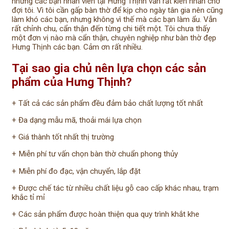
nhưng các bạn nhân viên tại Hưng Thịnh vẫn rất kiên nhẫn chờ
đợi tôi. Vì tôi cần gấp bàn thờ để kịp cho ngày tân gia nên cũng
làm khó các bạn, nhưng không vì thế mà các bạn làm ẩu. Vẫn
rất chỉnh chu, cẩn thận đến từng chi tiết một. Tôi chưa thấy
một đơn vị nào mà cẩn thận, chuyên nghiệp như bàn thờ đẹp
Hưng Thịnh các bạn. Cảm ơn rất nhiều.
Tại sao gia chủ nên lựa chọn các sản
phẩm của Hưng Thịnh?
+ Tất cả các sản phẩm đều đảm bảo chất lượng tốt nhất ️
+ Đa dạng mẫu mã, thoải mái lựa chọn ️
+ Giá thành tốt nhất thị trường ️
+ Miễn phí tư vấn chọn bàn thờ chuẩn phong thủy ️
+ Miễn phí đo đạc, vận chuyển, lắp đặt ️
+ Được chế tác từ nhiều chất liệu gỗ cao cấp khác nhau, trạm
khắc tỉ mỉ ️
+ Các sản phẩm được hoàn thiện qua quy trình khắt khe ️