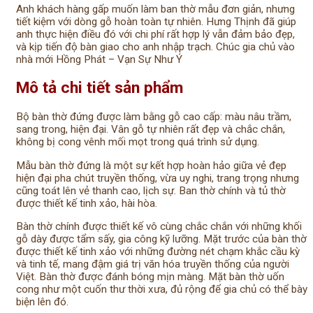
Anh khách hàng gấp muốn làm ban thờ mẫu đơn giản, nhưng
tiết kiệm với dòng gỗ hoàn toàn tự nhiên. Hưng Thịnh đã giúp
anh thực hiện điều đó với chi phí rất hợp lý vẫn đảm bảo đẹp,
và kịp tiến độ bàn giao cho anh nhập trạch. Chúc gia chủ vào
nhà mới Hồng Phát – Vạn Sự Như Ý
Mô tả chi tiết sản phẩm
Bộ bàn thờ đứng được làm bằng gỗ cao cấp: màu nâu trầm,
sang trong, hiện đại. Vân gỗ tự nhiên rất đẹp và chắc chắn,
không bị cong vênh mối mọt trong quá trình sử dụng.
Mẫu bàn thờ đứng là một sự kết hợp hoàn hảo giữa vẻ đẹp
hiện đại pha chút truyền thống, vừa uy nghi, trang trọng nhưng
cũng toát lên vẻ thanh cao, lịch sự. Ban thờ chính và tủ thờ
được thiết kế tinh xảo, hài hòa.
Bàn thờ chính được thiết kế vô cùng chắc chắn với những khối
gỗ dày được tẩm sấy, gia công kỹ lưỡng. Mặt trước của bàn thờ
được thiết kế tinh xảo với những đường nét chạm khắc cầu kỳ
và tinh tế, mang đậm giá trị văn hóa truyền thống của người
Việt. Bàn thờ được đánh bóng mịn màng. Mặt bàn thờ uốn
cong như một cuốn thư thời xưa, đủ rộng để gia chủ có thể bày
biện lên đó.