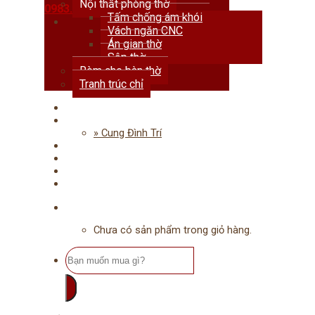
Nội thất phòng thờ
0983.678.111
Tấm chống ám khói
Vách ngăn CNC
Án gian thờ
Sập thờ
Rèm che bàn thờ
Tranh trúc chỉ
Trang chủ
Giới thiệu
» Cung Đình Trí
Dự án
Tư vấn
Tin tức
Liên hệ
Chưa có sản phẩm trong giỏ hàng.
Tìm
kiếm: