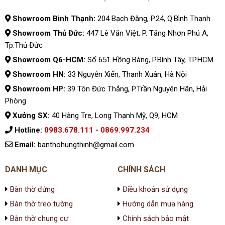
Showroom Bình Thạnh:
204 Bạch Đằng, P.24, Q.Bình Thạnh
Showroom Thủ Đức:
447 Lê Văn Việt, P. Tăng Nhơn Phú A,
Tp.Thủ Đức
Showroom Q6-HCM:
Số 651 Hồng Bàng, P.Bình Tây, TP.HCM
Showroom HN:
33 Nguyễn Xiển, Thanh Xuân, Hà Nội
Showroom HP:
39 Tôn Đức Thắng, P.Trần Nguyên Hãn, Hải
Phòng
Xưởng SX:
40 Hàng Tre, Long Thạnh Mỹ, Q9, HCM
Hotline:
0983.678.111 - 0869.997.234
Email:
banthohungthinh@gmail.com
DANH MỤC
CHÍNH SÁCH
Bàn thờ đứng
Điều khoản sử dụng
Bàn thờ treo tường
Hướng dẫn mua hàng
Bàn thờ chung cư
Chính sách bảo mật