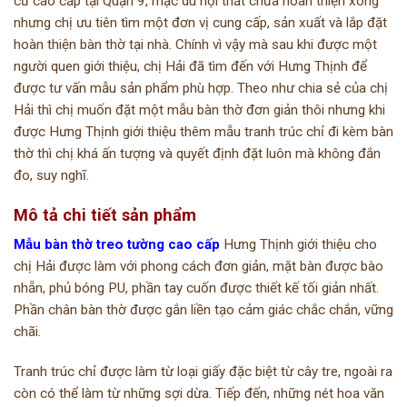
cư cao cấp tại Quận 9, mặc dù nội thất chưa hoàn thiện xong
nhưng chị ưu tiên tìm một đơn vị cung cấp, sản xuất và lắp đặt
hoàn thiện bàn thờ tại nhà. Chính vì vậy mà sau khi được một
người quen giới thiệu, chị Hải đã tìm đến với Hưng Thịnh để
được tư vấn mẫu sản phẩm phù hợp. Theo như chia sẻ của chị
Hải thì chị muốn đặt một mẫu bàn thờ đơn giản thôi nhưng khi
được Hưng Thịnh giới thiệu thêm mẫu tranh trúc chỉ đi kèm bàn
thờ thì chị khá ấn tượng và quyết định đặt luôn mà không đắn
đo, suy nghĩ.
Mô tả chi tiết sản phẩm
Mẫu bàn thờ treo tường cao cấp
Hưng Thịnh giới thiệu cho
chị Hải được làm với phong cách đơn giản, mặt bàn được bào
nhẵn, phủ bóng PU, phần tay cuốn được thiết kế tối giản nhất.
Phần chân bàn thờ được gắn liền tạo cảm giác chắc chắn, vững
chãi.
Tranh trúc chỉ được làm từ loại giấy đặc biệt từ cây tre, ngoài ra
còn có thể làm từ những sợi dừa. Tiếp đến, những nét hoa văn