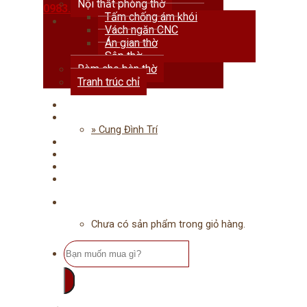
Nội thất phòng thờ
0983.678.111
Tấm chống ám khói
Vách ngăn CNC
Án gian thờ
Sập thờ
Rèm che bàn thờ
Tranh trúc chỉ
Trang chủ
Giới thiệu
» Cung Đình Trí
Dự án
Tư vấn
Tin tức
Liên hệ
Chưa có sản phẩm trong giỏ hàng.
Tìm
kiếm: