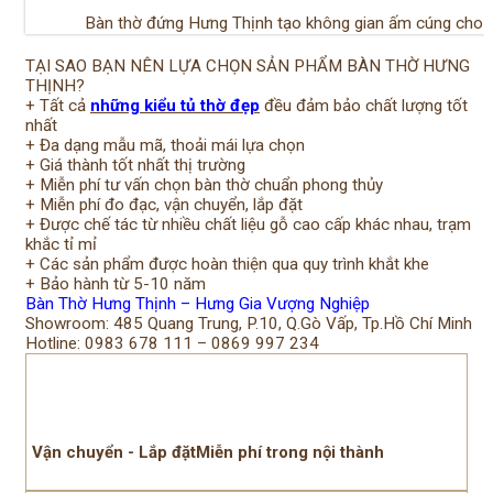
Bàn thờ đứng Hưng Thịnh tạo không gian ấm cúng cho p
TẠI SAO BẠN NÊN LỰA CHỌN SẢN PHẨM BÀN THỜ HƯNG
THỊNH?
+ Tất cả
những kiểu tủ thờ đẹp
đều đảm bảo chất lượng tốt
nhất ️
+ Đa dạng mẫu mã, thoải mái lựa chọn ️
+ Giá thành tốt nhất thị trường ️
+ Miễn phí tư vấn chọn bàn thờ chuẩn phong thủy ️
+ Miễn phí đo đạc, vận chuyển, lắp đặt ️
+ Được chế tác từ nhiều chất liệu gỗ cao cấp khác nhau, trạm
khắc tỉ mỉ ️
+ Các sản phẩm được hoàn thiện qua quy trình khắt khe ️
+ Bảo hành từ 5-10 năm
Bàn Thờ Hưng Thịnh – Hưng Gia Vượng Nghiệp
Showroom: 485 Quang Trung, P.10, Q.Gò Vấp, Tp.Hồ Chí Minh
Hotline: 0983 678 111 – 0869 997 234
Vận chuyển - Lắp đặtMiễn phí trong nội thành