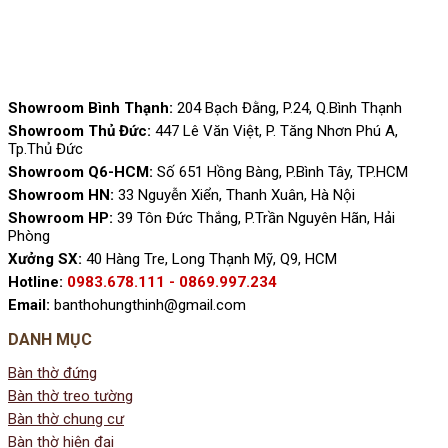
Showroom Bình Thạnh:
204 Bạch Đằng, P.24, Q.Bình Thạnh
Showroom Thủ Đức:
447 Lê Văn Việt, P. Tăng Nhơn Phú A,
Tp.Thủ Đức
Showroom Q6-HCM:
Số 651 Hồng Bàng, P.Bình Tây, TP.HCM
Showroom HN:
33 Nguyễn Xiển, Thanh Xuân, Hà Nội
Showroom HP:
39 Tôn Đức Thắng, P.Trần Nguyên Hãn, Hải
Phòng
Xưởng SX:
40 Hàng Tre, Long Thạnh Mỹ, Q9, HCM
Hotline:
0983.678.111 - 0869.997.234
Email:
banthohungthinh@gmail.com
DANH MỤC
Bàn thờ đứng
Bàn thờ treo tường
Bàn thờ chung cư
Bàn thờ hiện đại