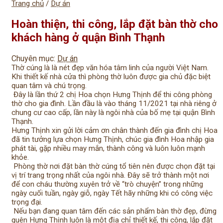
Trang chủ
/
Dự án
Hoàn thiện, thi công, lắp đặt bàn thờ cho
khách hàng ở quận Bình Thạnh
Chuyên mục:
Dự án
Thờ cúng là là nét đẹp văn hóa tâm linh của người Việt Nam.
Khi thiết kế nhà cửa thì phòng thờ luôn được gia chủ đặc biệt
quan tâm và chú trọng.
Đây là lần thứ 2 chị Hoa chọn Hưng Thịnh để thi công phòng
thờ cho gia đình. Lần đầu là vào tháng 11/2021 tại nhà riêng ở
chung cư cao cấp, lần này là ngôi nhà của bố mẹ tại quận Bình
Thạnh.
Hưng Thịnh xin gửi lời cảm ơn chân thành đến gia đình chị Hoa
đã tin tưởng lựa chọn Hưng Thịnh, chúc gia đình Hoa nhập gia
phát tài, gặp nhiều may mắn, thành công và luôn luôn mạnh
khỏe.
Phòng thờ nơi đặt bàn thờ cúng tổ tiên nên được chọn đặt tại
vị trí trang trọng nhất của ngôi nhà. Đây sẽ trở thành một nơi
để con cháu thường xuyên trở về “trò chuyện” trong những
ngày cuối tuần, ngày giỗ, ngày Tết hãy những khi có công việc
trọng đại.
Nếu bạn đang quan tâm đến các sản phẩm bàn thờ đẹp, đừng
quên Hưng Thịnh luôn là một địa chỉ thiết kế, thi công, lắp đặt