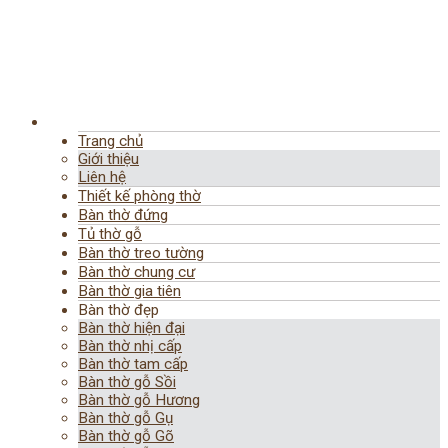
Trang chủ
Giới thiệu
Liên hệ
Thiết kế phòng thờ
Bàn thờ đứng
Tủ thờ gỗ
Bàn thờ treo tường
Bàn thờ chung cư
Bàn thờ gia tiên
Bàn thờ đẹp
Bàn thờ hiện đại
Bàn thờ nhị cấp
Bàn thờ tam cấp
Bàn thờ gỗ Sồi
Bàn thờ gỗ Hương
Bàn thờ gỗ Gụ
Bàn thờ gỗ Gõ