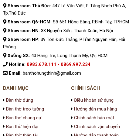
Showroom Thủ Đức:
447 Lê Văn Việt, P. Tăng Nhơn Phú A,
Tp.Thủ Đức
Showroom Q6-HCM:
Số 651 Hồng Bàng, P.Bình Tây, TP.HCM
Showroom HN:
33 Nguyễn Xiển, Thanh Xuân, Hà Nội
Showroom HP:
39 Tôn Đức Thắng, P.Trần Nguyên Hãn, Hải
Phòng
Xưởng SX:
40 Hàng Tre, Long Thạnh Mỹ, Q9, HCM
Hotline:
0983.678.111 - 0869.997.234
Email:
banthohungthinh@gmail.com
DANH MỤC
CHÍNH SÁCH
Bàn thờ đứng
Điều khoản sử dụng
Bàn thờ treo tường
Hướng dẫn mua hàng
Bàn thờ chung cư
Chính sách bảo mật
Bàn thờ hiện đại
Chính sách vận chuyển
Bàn thờ thần tài
Hướng dẫn thanh toán