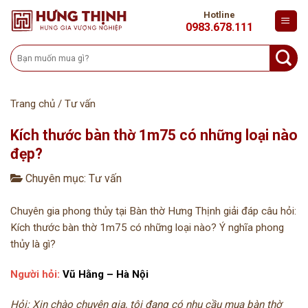
Skip
Hotline
to
0983.678.111
content
Tìm
kiếm:
Trang chủ
/
Tư vấn
Kích thước bàn thờ 1m75 có những loại nào
đẹp?
Chuyên mục:
Tư vấn
Chuyên gia phong thủy tại Bàn thờ Hưng Thịnh giải đáp câu hỏi:
Kích thước bàn thờ 1m75 có những loại nào? Ý nghĩa phong
thủy là gì?
Người hỏi:
Vũ Hằng – Hà Nội
Hỏi: Xin chào chuyên gia, tôi đang có nhu cầu mua bàn thờ