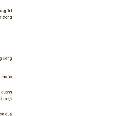
ang trí
a trong
g liêng
h thước
g quanh
đến một
hoa quả