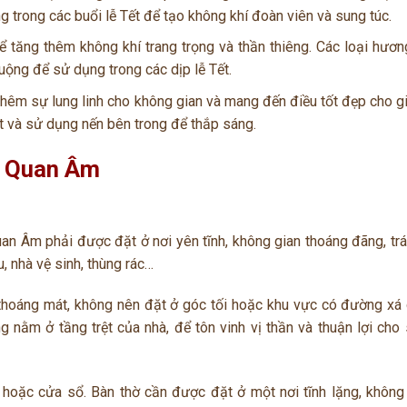
 trong các buổi lễ Tết để tạo không khí đoàn viên và sung túc.
 tăng thêm không khí trang trọng và thần thiêng. Các loại hươ
ộng để sử dụng trong các dịp lễ Tết.
thêm sự lung linh cho không gian và mang đến điều tốt đẹp cho gi
 và sử dụng nến bên trong để thắp sáng.
Mẹ Quan Âm
an Âm phải được đặt ở nơi yên tĩnh, không gian thoáng đãng, trá
, nhà vệ sinh, thùng rác…
à thoáng mát, không nên đặt ở góc tối hoặc khu vực có đường xá 
g nằm ở tầng trệt của nhà, để tôn vinh vị thần và thuận lợi cho 
o hoặc cửa sổ. Bàn thờ cần được đặt ở một nơi tĩnh lặng, không