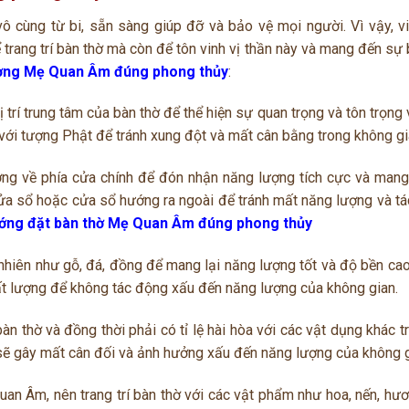
ô cùng từ bi, sẵn sàng giúp đỡ và bảo vệ mọi người. Vì vậy, v
rang trí bàn thờ mà còn để tôn vinh vị thần này và mang đến sự 
ượng Mẹ Quan Âm đúng phong thủy
:
rí trung tâm của bàn thờ để thể hiện sự quan trọng và tôn trọng v
o với tượng Phật để tránh xung đột và mất cân bằng trong không gi
g về phía cửa chính để đón nhận năng lượng tích cực và mang
cửa sổ hoặc cửa sổ hướng ra ngoài để tránh mất năng lượng và t
ớng đặt bàn thờ Mẹ Quan Âm đúng phong thủy
nhiên như gỗ, đá, đồng để mang lại năng lượng tốt và độ bền cao
ất lượng để không tác động xấu đến năng lượng của không gian.
n thờ và đồng thời phải có tỉ lệ hài hòa với các vật dụng khác t
 sẽ gây mất cân đối và ảnh hưởng xấu đến năng lượng của không g
n Âm, nên trang trí bàn thờ với các vật phẩm như hoa, nến, hươn