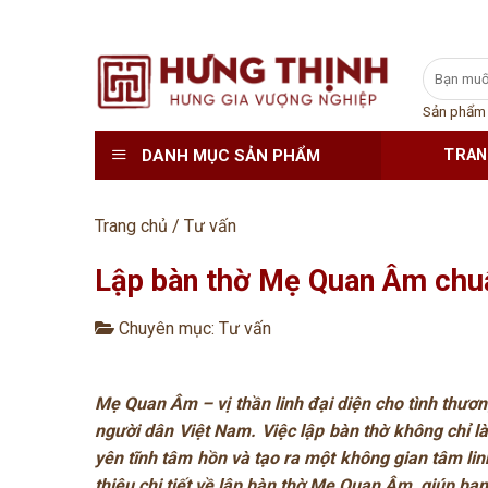
Skip
Tìm
to
kiếm:
content
Sản phẩm
DANH MỤC SẢN PHẨM
TRAN
Trang chủ
/
Tư vấn
Lập bàn thờ Mẹ Quan Âm chu
Chuyên mục:
Tư vấn
Mẹ Quan Âm – vị thần linh đại diện cho tình thương
người dân Việt Nam. Việc lập bàn thờ không chỉ l
yên tĩnh tâm hồn và tạo ra một không gian tâm linh
thiệu chi tiết về lập bàn thờ Mẹ Quan Âm, giúp bạn