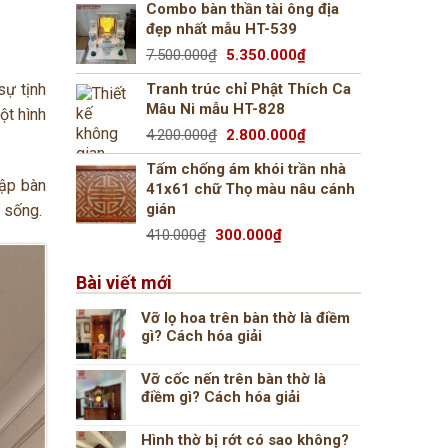
Combo bàn thần tài ông địa
là:
tại
đẹp nhất mẫu HT-539
6.500.000₫.
là:
Giá
Giá
7.500.000
₫
5.350.000
₫
5.350.000₫.
gốc
hiện
Tranh trúc chỉ Phật Thích Ca
sự tịnh
là:
tại
Mâu Ni mẫu HT-828
ột hình
7.500.000₫.
là:
Giá
Giá
4.200.000
₫
2.800.000
₫
5.350.000₫.
gốc
hiện
Tấm chống ám khói trần nhà
là:
tại
lập bàn
41x61 chữ Thọ màu nâu cánh
4.200.000₫.
là:
gián
 sống.
2.800.000₫.
Giá
Giá
410.000
₫
300.000
₫
gốc
hiện
là:
tại
Bài viết mới
410.000₫.
là:
300.000₫.
Vỡ lọ hoa trên bàn thờ là điềm
gì? Cách hóa giải
Vỡ cốc nến trên bàn thờ là
điềm gì? Cách hóa giải
Hình thờ bị rớt có sao không?