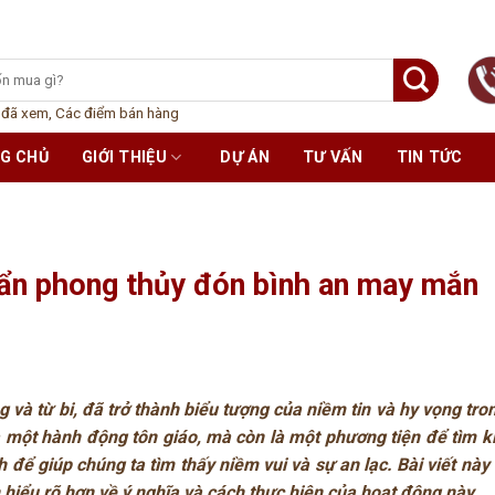
 đã xem
,
Các điểm bán hàng
G CHỦ
GIỚI THIỆU
DỰ ÁN
TƯ VẤN
TIN TỨC
ẩn phong thủy đón bình an may mắn
 và từ bi, đã trở thành biểu tượng của niềm tin và hy vọng tro
à một hành động tôn giáo, mà còn là một phương tiện để tìm 
 để giúp chúng ta tìm thấy niềm vui và sự an lạc. Bài viết này 
 hiểu rõ hơn về ý nghĩa và cách thực hiện của hoạt động này.