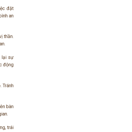
iệc đặt
bình an
ị thần.
an.
 lại sự
ác động
. Tránh
rên bàn
ian.
g, trái