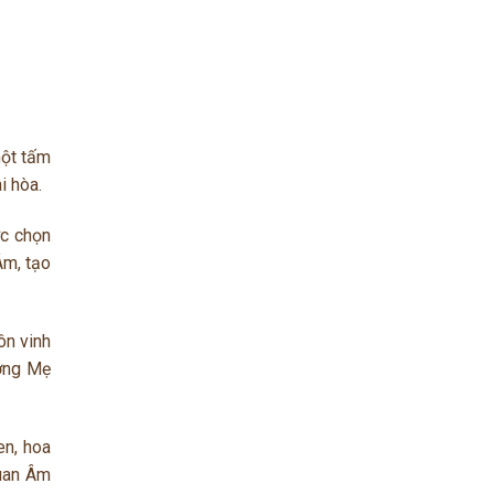
một tấm
i hòa.
ợc chọn
Âm, tạo
ôn vinh
ượng Mẹ
en, hoa
uan Âm