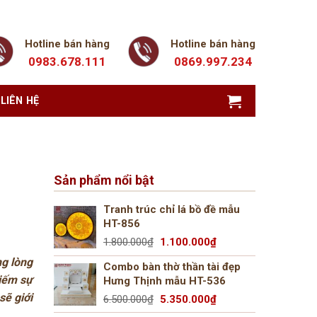
Hotline bán hàng
Hotline bán hàng
0983.678.111
0869.997.234
LIÊN HỆ
Sản phẩm nổi bật
Tranh trúc chỉ lá bồ đề mẫu
HT-856
Giá
Giá
1.800.000
₫
1.100.000
₫
gốc
hiện
ng lòng
Combo bàn thờ thần tài đẹp
là:
tại
kiếm sự
Hưng Thịnh mẫu HT-536
1.800.000₫.
là:
sẽ giới
Giá
Giá
6.500.000
₫
5.350.000
₫
1.100.000₫.
gốc
hiện