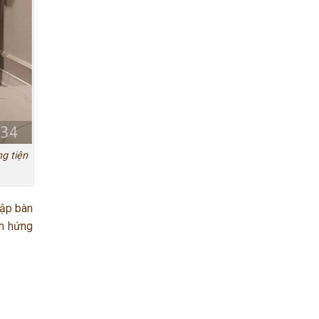
g tiện
lập bàn
ảm hứng