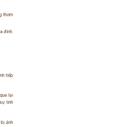
ng thơm
a đình.
nh tiếp
qua lại
sự linh
 bị ảnh