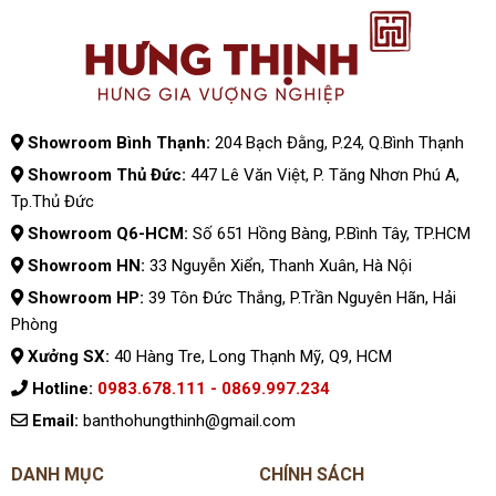
Showroom Bình Thạnh:
204 Bạch Đằng, P.24, Q.Bình Thạnh
Showroom Thủ Đức:
447 Lê Văn Việt, P. Tăng Nhơn Phú A,
Tp.Thủ Đức
Showroom Q6-HCM:
Số 651 Hồng Bàng, P.Bình Tây, TP.HCM
Showroom HN:
33 Nguyễn Xiển, Thanh Xuân, Hà Nội
Showroom HP:
39 Tôn Đức Thắng, P.Trần Nguyên Hãn, Hải
Phòng
Xưởng SX:
40 Hàng Tre, Long Thạnh Mỹ, Q9, HCM
Hotline:
0983.678.111 - 0869.997.234
Email:
banthohungthinh@gmail.com
DANH MỤC
CHÍNH SÁCH