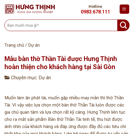
Skip
Hotline
to
0983.678.111
content
Tìm
kiếm:
Trang chủ
/
Dự án
Mẫu bàn thờ Thần Tài được Hưng Thịnh
hoàn thiện cho khách hàng tại Sài Gòn
Chuyên mục:
Dự án
Muốn làm ăn phát tài, muốn gặp nhiều may mắn thì thờ Thần
Tài. Vì vậy việc lựa chọn một bàn thờ Thần Tài luôn được các
gia chủ quan tâm và lựa chọn rất kỹ càng. Hưng Thịnh liên tục
cho ra mắt sản phẩm Bàn thờ Thần Tài tinh tế, thu hút được
ánh nhìn của khách hàng và đáp ứng được đầy đủ các tiêu chí
khắt khe của mọi khách hàng. Liên hệ ngay để được tư vấn sản