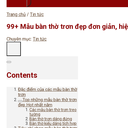
Trang chủ
/
Tin tức
99+ Mẫu bàn thờ trơn đẹp đơn giản, hiệ
Chuyên mục:
Tin tức
Contents
Đặc điểm của các mẫu bàn thờ
trơn
Top những mẫu bàn thờ trơn
đẹp Hot nhất năm
Các mẫu bàn thờ trơn treo
tường
Bàn thờ trơn dáng đứng
Bàn thờ kiểu dáng tích hợp