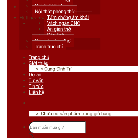
Bàn thờ Phật
Nội thất phòng thờ
Tấm chống ám khói
Hotline
0983.678.111
Vách ngăn CNC
Án gian thờ
Sập thờ
Rèm che bàn thờ
Tranh trúc chỉ
Trang chủ
Giới thiệu
» Cung Đình Trí
Dự án
Tư vấn
Tin tức
Liên hệ
Chưa có sản phẩm trong giỏ hàng.
Tìm
kiếm: