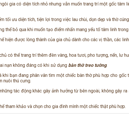
ngôi gia có diện tích nhỏ nhưng vẫn muốn trang trí một gốc tâm 
tối ưu diện tích, tiện lợi trong việc lau chùi, dọn dẹp và thờ cúng
ng thể bỏ qua khi muốn tạo điểm nhấn mang yếu tố tâm linh trong
thể hiện được lòng thành của gia chủ dành cho các vị thần, các lin
chủ có thể trang trí thêm đèn vàng, hoa tươi, pho tượng, nến, lư 
c tai nạn không đáng có khi sử dụng
bàn thờ treo tường
.
á khi bạn đang phân vân tìm một chiếc bàn thờ phù hợp cho gốc t
n nuôi thú cưng.
những tác động khác gây ảnh hưởng từ bên ngoài, không gây ra sự
hể tham khảo và chọn cho gia đình mình một chiếc thật phù hợp.