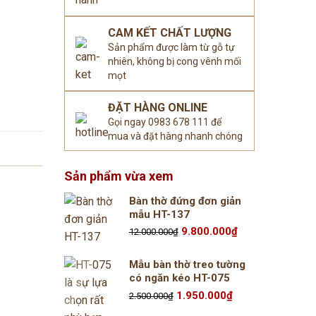
CAM KẾT CHẤT LƯỢNG
Sản phẩm được làm từ gỗ tự
nhiên, không bị cong vênh mối
mọt
ĐẶT HÀNG ONLINE
Gọi ngay 0983 678 111 để
mua và đặt hàng nhanh chóng
Sản phẩm vừa xem
Bàn thờ đứng đơn giản
mẫu HT-137
Giá
Giá
9.800.000
₫
12.000.000
₫
gốc
hiện
là:
tại
12.000.000₫.
là:
Mẫu bàn thờ treo tường
9.800.000₫.
có ngăn kéo HT-075
Giá
Giá
1.950.000
₫
2.500.000
₫
gốc
hiện
là:
tại