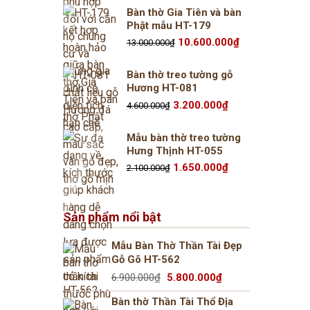
2.500.000₫.
là:
Bàn thờ Gia Tiên và bàn
1.950.000₫.
Phật mẫu HT-179
Giá
Giá
10.600.000
₫
13.000.000
₫
gốc
hiện
là:
tại
13.000.000₫.
là:
Bàn thờ treo tường gỗ
10.600.000₫.
Hương HT-081
Giá
Giá
3.200.000
₫
4.600.000
₫
gốc
hiện
là:
tại
4.600.000₫.
là:
Mẫu bàn thờ treo tường
3.200.000₫.
Hưng Thịnh HT-055
Giá
Giá
1.650.000
₫
2.100.000
₫
gốc
hiện
là:
tại
2.100.000₫.
là:
1.650.000₫.
Sản phẩm nổi bật
Mẫu Bàn Thờ Thần Tài Đẹp
Gỗ Gõ HT-562
Giá
Giá
6.900.000
₫
5.800.000
₫
gốc
hiện
Bàn thờ Thần Tài Thổ Địa
là:
tại