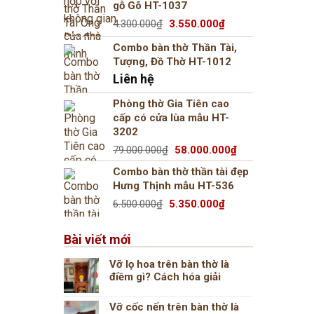
gỗ Gõ HT-1037
6.900.000₫.
là:
Giá
Giá
4.300.000
₫
3.550.000
₫
5.800.000₫.
gốc
hiện
Combo bàn thờ Thần Tài,
là:
tại
Tượng, Đồ Thờ HT-1012
4.300.000₫.
là:
Liên hệ
3.550.000₫.
Phòng thờ Gia Tiên cao
cấp có cửa lùa mẫu HT-
3202
Giá
Giá
79.000.000
₫
58.000.000
₫
gốc
hiện
Combo bàn thờ thần tài đẹp
là:
tại
Hưng Thịnh mẫu HT-536
79.000.000₫.
là:
Giá
Giá
6.500.000
₫
5.350.000
₫
58.000.000₫.
gốc
hiện
là:
tại
Bài viết mới
6.500.000₫.
là:
5.350.000₫.
Vỡ lọ hoa trên bàn thờ là
điềm gì? Cách hóa giải
Vỡ cốc nến trên bàn thờ là