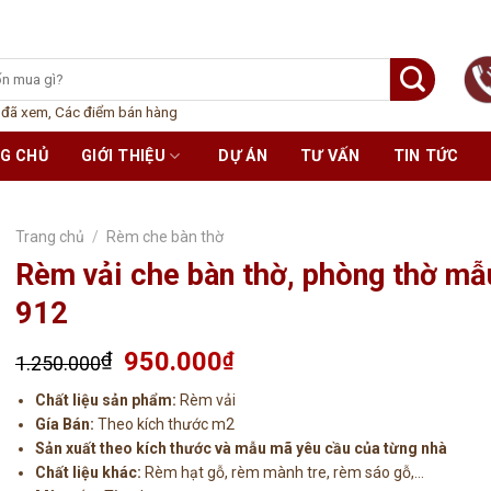
 đã xem
,
Các điểm bán hàng
G CHỦ
GIỚI THIỆU
DỰ ÁN
TƯ VẤN
TIN TỨC
Trang chủ
/
Rèm che bàn thờ
Rèm vải che bàn thờ, phòng thờ mẫ
912
Giá
Giá
950.000
₫
₫
1.250.000
gốc
hiện
Chất liệu sản phẩm:
Rèm vải
là:
tại
Gía Bán:
Theo kích thước m2
1.250.000₫.
là:
Sản xuất theo kích thước và mẫu mã yêu cầu của từng nhà
950.000₫.
Chất liệu khác:
Rèm hạt gỗ, rèm mành tre, rèm sáo gỗ,…