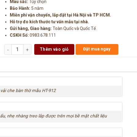
Màu sắc:
Tùy chọn
Bảo Hành:
5 năm
Miễn phí vận chuyển, lắp đặt tại Hà Nội và TP HCM.
Hỗ trợ đo kích thước tư vấn mẫu tại nhà.
Gửi hàng, Giao hàng:
Toàn Quốc và Quốc Tế.
CSKH Số:
0983.678.111
Số lượng
Đặt mua ngay
Thêm vào giỏ
vải che bàn thờ mẫu HT-912
ẩu, nhẹ nhàng treo lắp được trên mọi bề mặt chất liệu