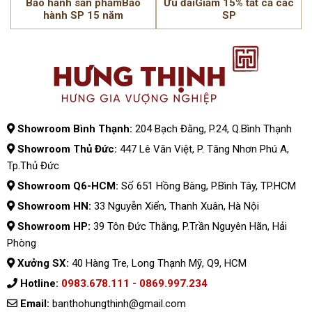
Bảo hành sản phẩmBảo
Ưu đãiGiảm 15% tất cả các
hành SP 15 năm
SP
Showroom Bình Thạnh:
204 Bạch Đằng, P.24, Q.Bình Thạnh
Showroom Thủ Đức:
447 Lê Văn Việt, P. Tăng Nhơn Phú A,
Tp.Thủ Đức
Showroom Q6-HCM:
Số 651 Hồng Bàng, P.Bình Tây, TP.HCM
Showroom HN:
33 Nguyễn Xiển, Thanh Xuân, Hà Nội
Showroom HP:
39 Tôn Đức Thắng, P.Trần Nguyên Hãn, Hải
Phòng
Xưởng SX:
40 Hàng Tre, Long Thạnh Mỹ, Q9, HCM
Hotline:
0983.678.111 - 0869.997.234
Email:
banthohungthinh@gmail.com