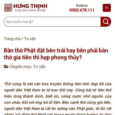
Skip
Hotline
to
0983.678.111
content
Tìm
kiếm:
Trang chủ
/
Tư vấn
Bàn thờ Phật đặt bên trái hay bên phải bàn
thờ gia tiên thì hợp phong thủy?
Chuyên mục:
Tư vấn
Thờ cúng là nét văn hóa truyền thống tâm linh đẹp đẽ của
người dân Việt Nam ta từ bao đời nay. Cúng bái tổ tiên thể
hiện lòng thành kính, biết ơn, uống nước nhớ nguồn của
con cháu đối với ông bà tổ tiên. Bên cạnh thờ cúng gia tiên,
người dân Việt Nam ta rất tin tưởng vào Phật giáo, từ đó rất
nhiều gia đình thờ Phật với mong muốn được hưởng ân đức