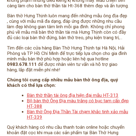
không phạm những điều kiêng kị không may. Mẫu chiện sen
càng làm cho bàn thờ thần tài Ht-368 thêm đẹp và ấn tượng.
Bàn thờ Hưng Thịnh luôn mang đến những mẫu ông địa đẹp
, cùng với mẫu mã đa dạng, đáp ứng được những nhu cầu
làm đẹp không gian tâm linh mỗi gia đình. Không chỉ phong
phú về mẫu mã bàn thờ thần tài mà Hưng Thịnh còn có đầy
đủ các loại bàn thờ đứng, bàn thờ treo, phụ kiện trang trí,…
Tìm đến các cửa hàng Bàn Thờ Hưng Thịnh tại Hà Nội, Hải
Phòng và TP Hồ Chí Minh để trực tiếp lựa chọn cho gia đình
mình mẫu bàn thờ phù hợp hoặc liên hệ qua hotline
0983.678.111
để được nhân viên tư vấn và hỗ trợ giao
hàng, lắp đặt miễn phí nhé!
Chúng tôi cung cấp nhiều mẫu bàn thờ ông địa, quý
khách có thể lựa chọn:
Bàn thờ thần tài ông địa hiện đại mẫu HT-313
Bộ bàn thờ Ông Địa màu trắng có bục tam cấp đẹp
HT-388
Bàn thờ Ông Địa Thần Tài chạm khắc tinh xảo mẫu
HT-339
Quý khách hàng có nhu cầu thanh toán online hoặc chuyển
khoản đặt cọc khi mua các sản phẩm tại Bàn Thờ Hưng