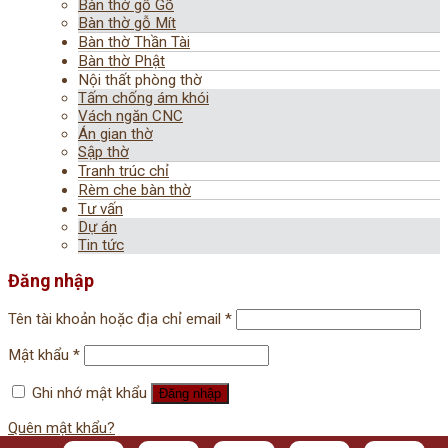
Bàn thờ gỗ Gõ
Bàn thờ gỗ Mít
Bàn thờ Thần Tài
Bàn thờ Phật
Nội thất phòng thờ
Tấm chống ám khói
Vách ngăn CNC
Án gian thờ
Sập thờ
Tranh trúc chỉ
Rèm che bàn thờ
Tư vấn
Dự án
Tin tức
Đăng nhập
Tên tài khoản hoặc địa chỉ email
*
Mật khẩu
*
Ghi nhớ mật khẩu
Đăng nhập
Quên mật khẩu?