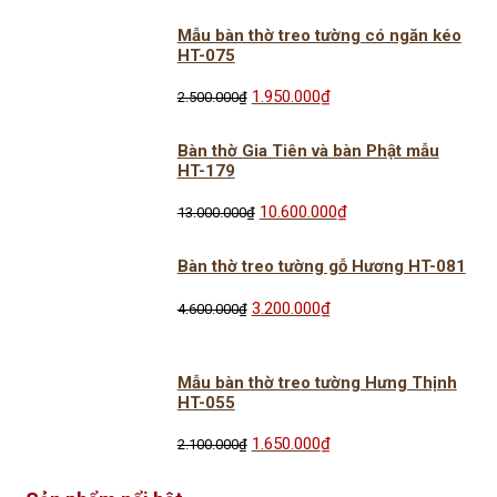
12.000.000₫.
là:
Mẫu bàn thờ treo tường có ngăn kéo
9.800.000₫.
HT-075
Giá
Giá
1.950.000
₫
2.500.000
₫
gốc
hiện
là:
tại
Bàn thờ Gia Tiên và bàn Phật mẫu
2.500.000₫.
là:
HT-179
1.950.000₫.
Giá
Giá
10.600.000
₫
13.000.000
₫
gốc
hiện
là:
tại
Bàn thờ treo tường gỗ Hương HT-081
13.000.000₫.
là:
10.600.000₫.
Giá
Giá
3.200.000
₫
4.600.000
₫
gốc
hiện
là:
tại
4.600.000₫.
là:
Mẫu bàn thờ treo tường Hưng Thịnh
3.200.000₫.
HT-055
Giá
Giá
1.650.000
₫
2.100.000
₫
gốc
hiện
là:
tại