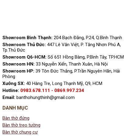
Showroom Bình Thạnh:
204 Bạch Đằng, P.24, Q.Bình Thạnh
Showroom Thủ Đức:
447 Lê Văn Việt, P. Tăng Nhơn Phú A,
Tp.Thủ Đức
Showroom Q6-HCM:
Số 651 Hồng Bàng, P.Bình Tây, TP.HCM
Showroom HN:
33 Nguyễn Xiển, Thanh Xuân, Hà Nội
Showroom HP:
39 Tôn Đức Thắng, P.Trần Nguyên Hãn, Hải
Phòng
Xưởng SX:
40 Hàng Tre, Long Thạnh Mỹ, Q9, HCM
Hotline:
0983.678.111 - 0869.997.234
Email:
banthohungthinh@gmail.com
DANH MỤC
Bàn thờ đứng
Bàn thờ treo tường
Bàn thờ chung cư