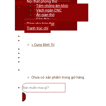
Nội thất phòng thờ
0983.678.111
Tấm chống ám khói
Vách ngăn CNC
Án gian thờ
Sập thờ
Rèm che bàn thờ
Tranh trúc chỉ
Trang chủ
Giới thiệu
» Cung Đình Trí
Dự án
Tư vấn
Tin tức
Liên hệ
Chưa có sản phẩm trong giỏ hàng.
Tìm
kiếm: