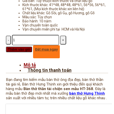
2.550.000₫.
là:
Giá bán: Tùy thuộc kích thước và chất liệu gỗ
Kích thước khác: 41*48, 48*48, 48*61, 56*56, 56*61,
1.750.000₫.
61*61, (Mọi kích thước khác xin liên hệ)
Chất liệu khác: Gỗ Sồi, gỗ Gụ, gỗ Hương, gỗ Gõ
Màu sắc: Tùy chọn
Bảo hành: 10 năm
Vận chuyển toàn quốc
Vận chuyển miễn phí tại HCM và Hà Nội
Số
lượng
Thêm vào giỏ
Đặt mua ngay
Mô tả
Thông tin thanh toán
Bạn đang tìm kiếm mẫu bàn thờ ông địa đẹp, bàn thờ thần
tài giá rẻ, Bàn thờ Hưng Thịnh xin giới thiệu đến quý khách
hàng mẫu
Bàn thờ thần tài chiện sen mẫu HT-368.
Đây là
mẫu bàn thờ đẹp mới nhất mà xưởng
bàn thờ Hưng Thịnh
sản xuất với nhiều tâm tư, trên nhiều chất liệu gỗ khác nhau .