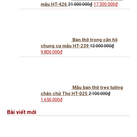
Giá
Giá
mẫu HT-426
21.000.000
₫
17.300.000
₫
gốc
hiện
là:
tại
21.000.000₫.
là:
17.300.0
Bàn thờ trong căn hộ
chung cư mẫu HT-239
12.000.000
₫
Giá
Giá
9.800.000
₫
gốc
hiện
là:
tại
12.000.000₫.
là:
9.800.000₫.
Mẫu bàn thờ treo tường
chân chữ Thọ HT-025
2.100.000
₫
Giá
Giá
1.650.000
₫
gốc
hiện
là:
tại
Bài viết mới
2.100.000₫.
là:
1.650.000₫.