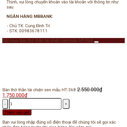
Thịnh, vui lòng chuyển khoản vào tài khoản với thông tin như
sau:
NGÂN HÀNG MBBANK:
- Chủ TK: Cung Đình Trí
- STK: 00983678111
Đặt mua Bàn thờ thần tài chiện sen mẫu HT-368
2.550.000
₫
Bàn thờ thần tài chiện sen mẫu HT-368
Giá
1.750.000
₫
Giá
gốc
hiện
Số
là:
tại
lượng
2.550.000₫.
là:
Thêm vào giỏ
1.750.000₫.
Bạn vui lòng nhập đúng số điện thoại để chúng tôi sẽ gọi xác