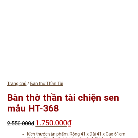
Trang chủ
/
Bàn thờ Thần Tài
Bàn thờ thần tài chiện sen
mẫu HT-368
1.750.000
₫
Giá
Giá
2.550.000
₫
gốc
hiện
là:
tại
Kích thước sản phẩm: Rộng 41 x Dài 41 x Cao 61cm