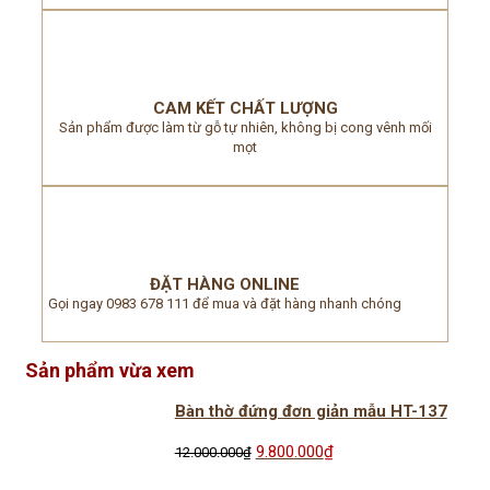
CAM KẾT CHẤT LƯỢNG
Sản phẩm được làm từ gỗ tự nhiên, không bị cong vênh mối
mọt
ĐẶT HÀNG ONLINE
Gọi ngay 0983 678 111 để mua và đặt hàng nhanh chóng
Sản phẩm vừa xem
Bàn thờ đứng đơn giản mẫu HT-137
Giá
Giá
9.800.000
₫
12.000.000
₫
gốc
hiện
là:
tại