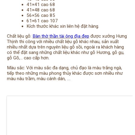
41×41 cao 68
41×48 cao 68
56×56 cao 85
61×61 cao 107
Kích thước khác xin liên hệ đặt hàng.
Chất liệu gỗ:
Bàn thờ thần tài ông địa đẹp
được xưởng Hưng
Thịnh thi công với nhiều chất liệu gỗ khác nhau, sản xuất
nhiều nhất dựa trên nguyên liệu gỗ sồi, ngoài ra khách hàng
có thể đặt sang những chất liệu khác như gỗ Hương, gỗ gụ,
gỗ Gõ,… cao cấp hơn.
Màu sắc: Với màu sắc đa dạng, chủ đạo là màu trắng ngà,
tiếp theo những màu phong thủy khác được sơn nhiều như
màu nâu trầm, màu cánh dán, ….