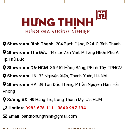
Showroom Bình Thạnh:
204 Bạch Đằng, P.24, Q.Bình Thạnh
Showroom Thủ Đức:
447 Lê Văn Việt, P. Tăng Nhơn Phú A,
Tp.Thủ Đức
Showroom Q6-HCM:
Số 651 Hồng Bàng, P.Bình Tây, TP.HCM
Showroom HN:
33 Nguyễn Xiển, Thanh Xuân, Hà Nội
Showroom HP:
39 Tôn Đức Thắng, P.Trần Nguyên Hãn, Hải
Phòng
Xưởng SX:
40 Hàng Tre, Long Thạnh Mỹ, Q9, HCM
Hotline:
0983.678.111 - 0869.997.234
Email:
banthohungthinh@gmail.com