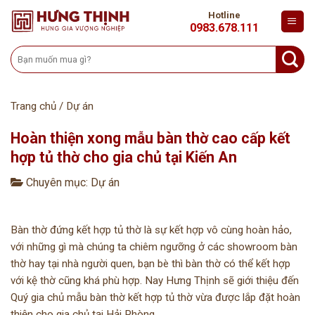
Skip
Hotline
to
0983.678.111
content
Tìm
kiếm:
Trang chủ
/
Dự án
Hoàn thiện xong mẫu bàn thờ cao cấp kết
hợp tủ thờ cho gia chủ tại Kiến An
Chuyên mục:
Dự án
Bàn thờ đứng kết hợp tủ thờ là sự kết hợp vô cùng hoàn hảo,
với những gì mà chúng ta chiêm ngưỡng ở các showroom bàn
thờ hay tại nhà người quen, bạn bè thì bàn thờ có thể kết hợp
với kệ thờ cũng khá phù hợp. Nay Hưng Thịnh sẽ giới thiệu đến
Quý gia chủ mẫu bàn thờ kết hợp tủ thờ vừa được lắp đặt hoàn
thiện cho gia chủ tại Hải Phòng.