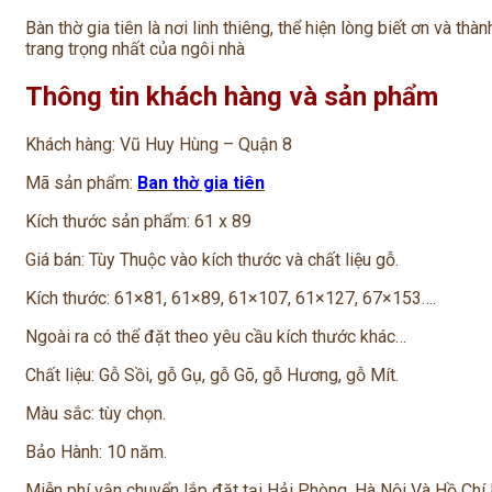
Bàn thờ gia tiên là nơi linh thiêng, thể hiện lòng biết ơn và thà
trang trọng nhất của ngôi nhà
Thông tin khách hàng và sản phẩm
Khách hàng: Vũ Huy Hùng – Quận 8
Mã sản phẩm:
Ban thờ gia tiên
Kích thước sản phẩm: 61 x 89
Giá bán: Tùy Thuộc vào kích thước và chất liệu gỗ.
Kích thước: 61×81, 61×89, 61×107, 61×127, 67×153….
Ngoài ra có thể đặt theo yêu cầu kích thước khác…
Chất liệu: Gỗ Sồi, gỗ Gụ, gỗ Gõ, gỗ Hương, gỗ Mít.
Màu sắc: tùy chọn.
Bảo Hành: 10 năm.
Miễn phí vận chuyển lắp đặt tại Hải Phòng, Hà Nội Và Hồ Chí 