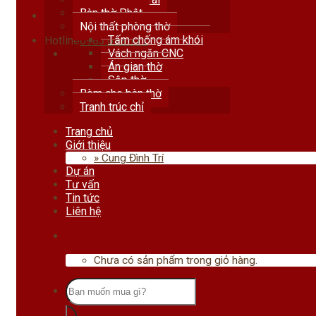
Bàn thờ Phật
Nội thất phòng thờ
Tấm chống ám khói
Hotline
0983.678.111
Vách ngăn CNC
Án gian thờ
Sập thờ
Rèm che bàn thờ
Tranh trúc chỉ
Trang chủ
Giới thiệu
» Cung Đình Trí
Dự án
Tư vấn
Tin tức
Liên hệ
Chưa có sản phẩm trong giỏ hàng.
Tìm
kiếm: