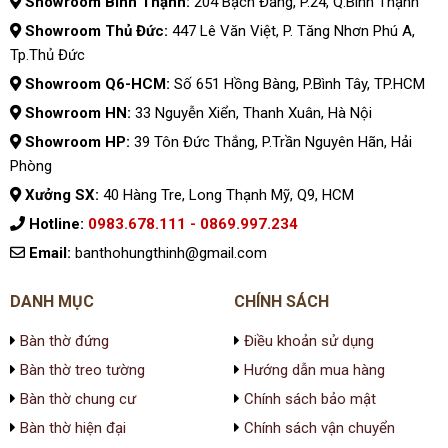
Showroom Bình Thạnh:
204 Bạch Đằng, P.24, Q.Bình Thạnh
Showroom Thủ Đức:
447 Lê Văn Việt, P. Tăng Nhơn Phú A,
Tp.Thủ Đức
Showroom Q6-HCM:
Số 651 Hồng Bàng, P.Bình Tây, TP.HCM
Showroom HN:
33 Nguyễn Xiển, Thanh Xuân, Hà Nội
Showroom HP:
39 Tôn Đức Thắng, P.Trần Nguyên Hãn, Hải
Phòng
Xưởng SX:
40 Hàng Tre, Long Thạnh Mỹ, Q9, HCM
Hotline:
0983.678.111 - 0869.997.234
Email:
banthohungthinh@gmail.com
DANH MỤC
CHÍNH SÁCH
Bàn thờ đứng
Điều khoản sử dụng
Bàn thờ treo tường
Hướng dẫn mua hàng
Bàn thờ chung cư
Chính sách bảo mật
Bàn thờ hiện đại
Chính sách vận chuyển