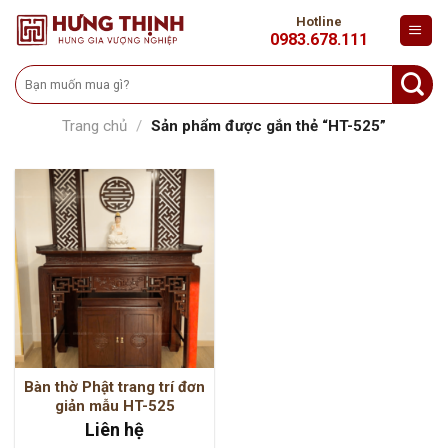
Skip
Hotline
to
0983.678.111
content
Tìm
kiếm:
Trang chủ
/
Sản phẩm được gắn thẻ “HT-525”
Bàn thờ Phật trang trí đơn
giản mẫu HT-525
Liên hệ