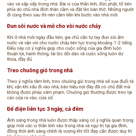
vào và sắp xếp trong nhà. Bài vị của thần linh, đức phật, tổ tiên
phỉa do chủ nhà đích thân cầm và đặt lên bàn thờ. Những người
đi cùng theo sau thì nên cầm tiền khi bước vào nhà mới.
Đun sôi nước và mở cho vòi nước chảy
Khi ở nhà mới ngày đầu tiên, gia chủ cần tự tay đun sôi ấm
nước và vặn vòi cho nước chảy liên tục trong khoảng 1-2 tiếng.
Điều này có ý nghĩa giúp cho cuộc sống của gia đình luôn
thuận lợi, hanh thông, tài lộc dồi dào và cuộc sống luôn dư
thừa, đầy đủ.
Treo chuông gió trong nhà
Theo ý nghĩa tâm linh, treo chuông gió trong nhà sẽ xua đuổi tà
khí, vận khí xấu đi vào nhà, báo hiệu nơi đây đã có chủ đất mà
không được phép xâm phạm. Chuông gió thường được treo tại
các cửa ra vào, cửa sổ.
Để điện liên tục 3 ngày, cả đêm
Ánh sáng trong nhà luôn được thắp sáng có ý nghĩa quan trọng
giúp mời các vị thần linh vào trong nhà và ngự trị tại gia đình,
đồng thời ánh sáng chính là vượng khí tốt đẹp cần được duy trì