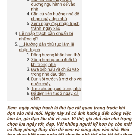
dương ngũ hành để vào
nhà
Căn cứ vào hướng nhà để
chọn ngày dọn nhà
Xem ngày đẹp nhập trạch,
tránh ngày xấu
Lễ nhập trạch cần chuẩn bị
những gì?
Hướng dẫn thủ tục làm lễ
nhập trạch
Dâng hương khấn bàn thờ
Xông hương, xua đuổi tà
khí trong nhà
Đưa bếp nấu và chiếu vào
trong nhà đầu tiên
Đun sôi nước và mở cho vòi
nước chảy
Treo chuông gió trong nhà
Để điện liên tục 3 ngày, cả
đêm
Xem ngày nhập trạch là thủ tục rất quan trọng trước khi
dọn vào nhà mới. Ngày này sẽ có ảnh hưởng đến công việc
làm ăn, gia đạo lâu dài về sau. Vì thế, gia chủ cần chú trọng
chọn lựa ngày tốt, đẹp. Với những người kỹ hơn họ còn mời
cả thầy phong thủy đến để xem và cúng dọn vào nhà. Nếu