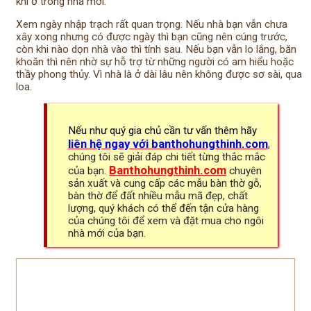
khi ở trong nhà mới.
Xem ngày nhập trạch rất quan trọng. Nếu nhà bạn vẫn chưa
xây xong nhưng có được ngày thì bạn cũng nên cúng trước,
còn khi nào dọn nhà vào thì tính sau. Nếu bạn vẫn lo lắng, băn
khoăn thì nên nhờ sự hỗ trợ từ những người có am hiểu hoặc
thầy phong thủy. Vì nhà là ở dài lâu nên không được sơ sài, qua
loa.
Nếu như quý gia chủ cần tư vấn thêm hãy
liên hệ ngay với banthohungthinh.com
,
chúng tôi sẽ giải đáp chi tiết từng thắc mắc
Banthohungthinh.com
của bạn.
chuyên
sản xuất và cung cấp các mẫu bàn thờ gỗ,
bàn thờ để đất nhiều mẫu mã đẹp, chất
lượng, quý khách có thể đến tận cửa hàng
của chúng tôi để xem và đặt mua cho ngôi
nhà mới của bạn.