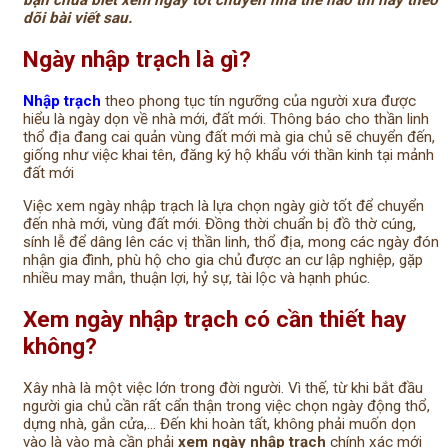
bạn chưa biết xem ngày tốt chuyển nhà thế nào thì hãy theo
dõi bài viết sau.
Ngày nhập trạch là gì?
Nhập trạch
theo phong tục tín ngưỡng của người xưa được
hiểu là ngày dọn về nhà mới, đất mới. Thông báo cho thần linh
thổ địa đang cai quản vùng đất mới mà gia chủ sẽ chuyển đến,
giống như việc khai tên, đăng ký hộ khẩu với thần kinh tại mảnh
đất mới
Việc xem ngày nhập trạch là lựa chọn ngày giờ tốt để chuyển
đến nhà mới, vùng đất mới. Đồng thời chuẩn bị đồ thờ cúng,
sính lễ để dâng lên các vị thần linh, thổ địa, mong các ngày đón
nhận gia đình, phù hộ cho gia chủ được an cư lập nghiệp, gặp
nhiều may mắn, thuận lợi, hỷ sự, tài lộc và hạnh phúc.
Xem ngày nhập trạch có cần thiết hay
không?
Xây nhà là một việc lớn trong đời người. Vì thế, từ khi bắt đầu
người gia chủ cần rất cẩn thận trong việc chọn ngày động thổ,
dựng nhà, gắn cửa,… Đến khi hoàn tất, không phải muốn dọn
vào là vào mà cần phải
xem ngày nhập trạch
chính xác mới