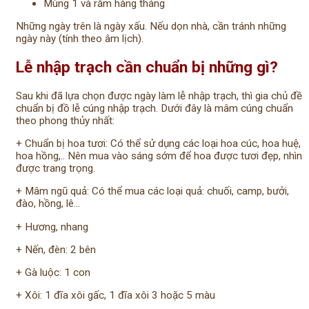
Mùng 1 và rằm hàng tháng
Những ngày trên là ngày xấu. Nếu dọn nhà, cần tránh những
ngày này (tính theo âm lịch).
Lễ nhập trạch cần chuẩn bị những gì?
Sau khi đã lựa chọn được ngày làm lễ nhập trạch, thì gia chủ đề
chuẩn bị đồ lễ cúng nhập trạch. Dưới đây là mâm cúng chuẩn
theo phong thủy nhất:
+ Chuẩn bị hoa tươi: Có thể sử dụng các loại hoa cúc, hoa huệ,
hoa hồng,.. Nên mua vào sáng sớm để hoa được tươi đẹp, nhìn
được trang trọng.
+ Mâm ngũ quả: Có thể mua các loại quả: chuối, camp, bưởi,
đào, hồng, lê…
+ Hương, nhang
+ Nến, đèn: 2 bên
+ Gà luộc: 1 con
+ Xôi: 1 đĩa xôi gấc, 1 đĩa xôi 3 hoặc 5 màu