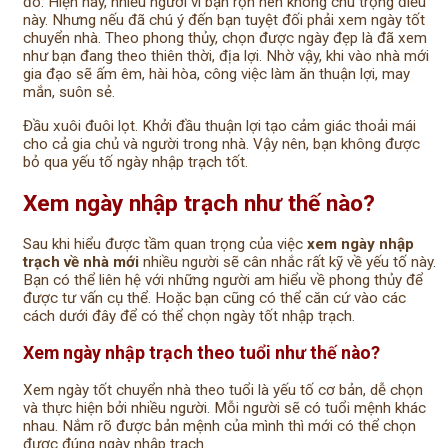
đó. Hiện nay, nhiều người vì bận rộn nên không chú trọng điều
này. Nhưng nếu đã chú ý đến bạn tuyệt đối phải xem ngày tốt
chuyển nhà. Theo phong thủy, chọn được ngày đẹp là đã xem
như bạn đang theo thiên thời, địa lợi. Nhờ vậy, khi vào nhà mới
gia đạo sẽ ấm êm, hài hòa, công việc làm ăn thuận lợi, may
mắn, suôn sẻ.
Đầu xuôi đuôi lọt. Khởi đầu thuận lợi tạo cảm giác thoải mái
cho cả gia chủ và người trong nhà. Vậy nên, bạn không được
bỏ qua yếu tố ngày nhập trạch tốt.
Xem ngày nhập trạch như thế nào?
Sau khi hiểu được tầm quan trọng của việc
xem ngày nhập
trạch về nhà mới
nhiều người sẽ cân nhắc rất kỹ về yếu tố này.
Bạn có thể liên hệ với những người am hiểu về phong thủy để
được tư vấn cụ thể. Hoặc bạn cũng có thể căn cứ vào các
cách dưới đây để có thể chọn ngày tốt nhập trạch.
Xem ngày nhập trạch theo tuổi như thế nào?
Xem ngày tốt chuyển nhà theo tuổi là yếu tố cơ bản, dễ chọn
và thực hiện bởi nhiều người. Mỗi người sẽ có tuổi mệnh khác
nhau. Nắm rõ được bản mệnh của mình thì mới có thể chọn
được đúng ngày nhập trạch.