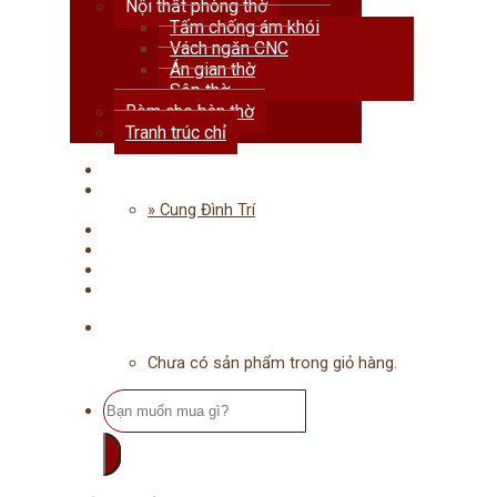
Nội thất phòng thờ
Tấm chống ám khói
Vách ngăn CNC
Án gian thờ
Sập thờ
Rèm che bàn thờ
Tranh trúc chỉ
Trang chủ
Giới thiệu
» Cung Đình Trí
Dự án
Tư vấn
Tin tức
Liên hệ
Chưa có sản phẩm trong giỏ hàng.
Tìm
kiếm: