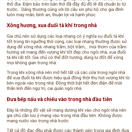
thổ địa. Đảm bảo trên bàn thở đã đầy đủ đồ lễ đã chuẩn bị từ
trước… Dâng thương cùng với lời cầu xin phù hộ cho gia đình
luôn may mắn, bình an, thuận lợi và hạnh phúc.
Xông hương, xua đuổi tà khí trong nhà
Gia chủ nên sử dụng các loại nhang có ý nghĩa xu đuổi tà khí
tốt trong tín ngưỡng thờ cúng, các loại nhang thường được sử
dụng để xông nhà: nhang trầm, bột trầm,… mùi thơm của trầm
hương sẽ mang đến vượng khí tốt đẹp cho ngôi nhà, xua đuổi
tà khí rất tốt. Gia chủ có thể đốt hương, dùng lư đốt để xông
mọi không gian trong nhà.
Trong khi xông nhà nên mở hết tất cả các cửa trong ngôi nhà
để xua đuổi tà khí được hiệu quả đồng thời thu hút vượng khí từ
bên ngoài vào trong nhà. Đồng thời bật hết đèn điện để mời
thần linh đến ngự trị, cai quản ngôi nhà.
Đưa bếp nấu và chiếu vào trong nhà đầu tiên
Đây là những đồ vật sẽ mang dương khí vào cho ngôi nhà nên
gia chủ cần lưu ý mang vào trong nhà đầu tiên. Không được
mang nước vào trong nhà trước
Tất cả đồ đạc đều phải được các thành viên trong gia đình đưa