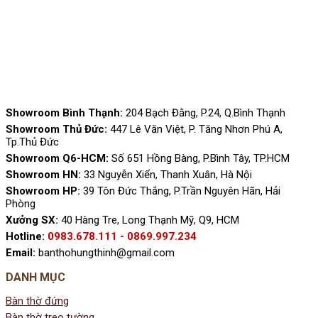
Showroom Bình Thạnh:
204 Bạch Đằng, P.24, Q.Bình Thạnh
Showroom Thủ Đức:
447 Lê Văn Việt, P. Tăng Nhơn Phú A,
Tp.Thủ Đức
Showroom Q6-HCM:
Số 651 Hồng Bàng, P.Bình Tây, TP.HCM
Showroom HN:
33 Nguyễn Xiển, Thanh Xuân, Hà Nội
Showroom HP:
39 Tôn Đức Thắng, P.Trần Nguyên Hãn, Hải
Phòng
Xưởng SX:
40 Hàng Tre, Long Thạnh Mỹ, Q9, HCM
Hotline:
0983.678.111 - 0869.997.234
Email:
banthohungthinh@gmail.com
DANH MỤC
Bàn thờ đứng
Bàn thờ treo tường