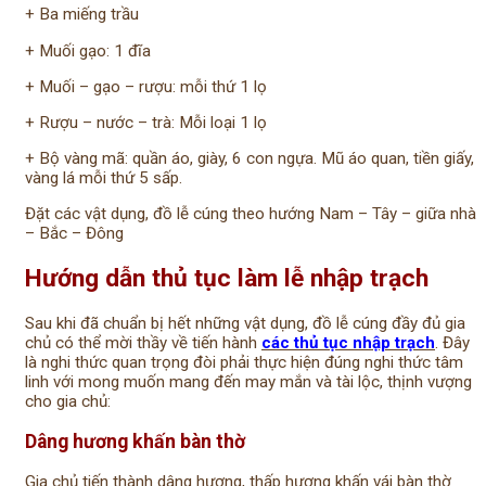
+ Ba miếng trầu
+ Muối gạo: 1 đĩa
+ Muối – gạo – rượu: mỗi thứ 1 lọ
+ Rượu – nước – trà: Mỗi loại 1 lọ
+ Bộ vàng mã: quần áo, giày, 6 con ngựa. Mũ áo quan, tiền giấy,
vàng lá mỗi thứ 5 sấp.
Đặt các vật dụng, đồ lễ cúng theo hướng Nam – Tây – giữa nhà
– Bắc – Đông
Hướng dẫn thủ tục làm lễ nhập trạch
Sau khi đã chuẩn bị hết những vật dụng, đồ lễ cúng đầy đủ gia
chủ có thể mời thầy về tiến hành
các thủ tục nhập trạch
. Đây
là nghi thức quan trọng đòi phải thực hiện đúng nghi thức tâm
linh với mong muốn mang đến may mắn và tài lộc, thịnh vượng
cho gia chủ:
Dâng hương khấn bàn thờ
Gia chủ tiến thành dâng hương, thấp hương khấn vái bàn thờ