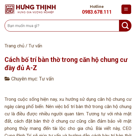
Skip
Hotline
to
0983.678.111
content
Tìm
kiếm:
Trang chủ
/
Tư vấn
Cách bố trí bàn thờ trong căn hộ chung cư
đầy đủ A-Z
Chuyên mục:
Tư vấn
Trong cuộc sống hiện nay, xu hướng sử dụng căn hộ chung cư
ngày càng phổ biến. Nên việc bố trí bàn thờ trong căn hộ chung
cư là điều được nhiều người quan tâm. Tương tự với nhà mặt
đất, cách đặt bàn thờ ở chung cư cũng cần đảm bảo về mặt
phong thủy mang đến tài lộc cho gia chủ. Bài viết này, CEO
Cung Đình Trí sẽ giúp tư vấn và hướng dẫn cách bày trí bàn thờ