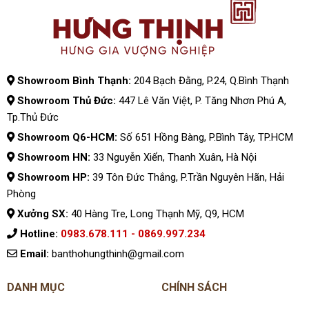
Showroom Bình Thạnh:
204 Bạch Đằng, P.24, Q.Bình Thạnh
Showroom Thủ Đức:
447 Lê Văn Việt, P. Tăng Nhơn Phú A,
Tp.Thủ Đức
Showroom Q6-HCM:
Số 651 Hồng Bàng, P.Bình Tây, TP.HCM
Showroom HN:
33 Nguyễn Xiển, Thanh Xuân, Hà Nội
Showroom HP:
39 Tôn Đức Thắng, P.Trần Nguyên Hãn, Hải
Phòng
Xưởng SX:
40 Hàng Tre, Long Thạnh Mỹ, Q9, HCM
Hotline:
0983.678.111 - 0869.997.234
Email:
banthohungthinh@gmail.com
DANH MỤC
CHÍNH SÁCH