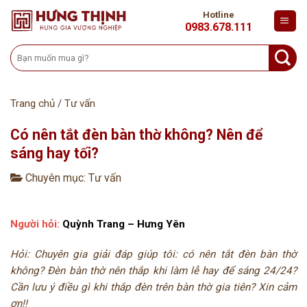
Skip
Hotline
to
0983.678.111
content
Tìm
kiếm:
Trang chủ
/
Tư vấn
Có nên tắt đèn bàn thờ không? Nên để
sáng hay tối?
Chuyên mục:
Tư vấn
Người hỏi:
Quỳnh Trang – Hưng Yên
Hỏi: Chuyên gia giải đáp giúp tôi: có nên tắt đèn bàn thờ
không? Đèn bàn thờ nên thắp khi làm lễ hay để sáng 24/24?
Cần lưu ý điều gì khi thắp đèn trên bàn thờ gia tiên? Xin cảm
ơn!!