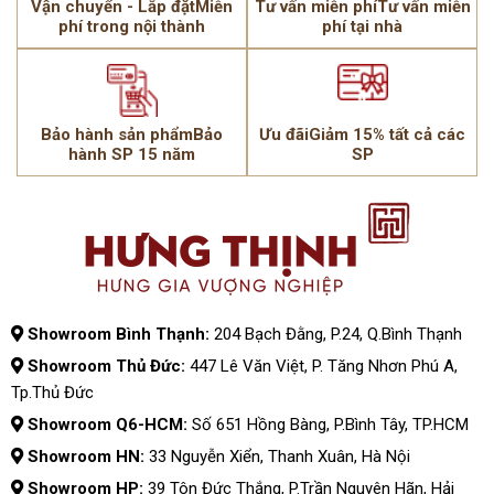
Vận chuyển - Lắp đặtMiễn
Tư vấn miễn phíTư vấn miễn
phí trong nội thành
phí tại nhà
Bảo hành sản phẩmBảo
Ưu đãiGiảm 15% tất cả các
hành SP 15 năm
SP
Showroom Bình Thạnh:
204 Bạch Đằng, P.24, Q.Bình Thạnh
Showroom Thủ Đức:
447 Lê Văn Việt, P. Tăng Nhơn Phú A,
Tp.Thủ Đức
Showroom Q6-HCM:
Số 651 Hồng Bàng, P.Bình Tây, TP.HCM
Showroom HN:
33 Nguyễn Xiển, Thanh Xuân, Hà Nội
Showroom HP:
39 Tôn Đức Thắng, P.Trần Nguyên Hãn, Hải